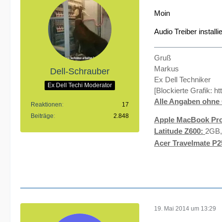
Moin
Audio Treiber install
Gruß
Markus
Dell-Schrauber
Ex Dell Techniker
Ex Dell Techi Moderator
[Blockierte Grafik:
ht
Alle Angaben ohne 
Reaktionen
17
Beiträge
2.848
Apple MacBook Pro
Latitude Z600:
2GB,
Acer Travelmate P2
19. Mai 2014 um 13:29