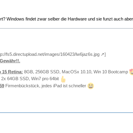
iert? Windows findet zwar selber die Hardware und sie funzt auch aber
tp://fs5.directupload.net/images/160423/lw6jaz6s.jpg
]
Gewähr!!.
 15 Retina:
8GB, 256GB SSD, MacOSx 10.10, Win 10 Bootcamp
 2x 64GB SSD, Win7 pro 64bit
59
Firmenbückstück, jedes iPad ist schneller