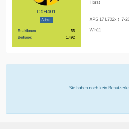
Horst
CdH401
_________________
XPS 17 L702x ( I7-
Admin
Win11
Reaktionen
55
Beiträge
1.492
Sie haben noch kein Benutzerko