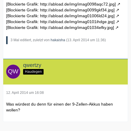
[Blockierte Grafik: http://abload.de/img/imag0098aqc72.jpg]
* Bluethoot 355
[Blockierte Grafik: http://abload.de/img/imag0099gkf34.jpg]
* 4-GB Ram
[Blockierte Grafik: http://abload.de/img/imag01006ld24.jpg]
* 8xDVD+/-RW Slim Slot-Load-Drive (Defekt)
[Blockierte Grafik: http://abload.de/img/imag0101ihdge.jpg]
* ohne Festplatte
[Blockierte Grafik: http://abload.de/img/imag01034efky.jpg]
* 2x9Zellen Akku einer davon ist Defekt 30min Akkulaufzeit
* 90Watt Netzteil
* Original Dell Tasche
3 Mal editiert, zuletzt von
hakaisha
(
13. April 2014 um 11:36
)
* zusätzliche Medialeiste
* neues Displaykabel verbaut und altes vorhanden
qwertzy
Haudegen
12. April 2014 um 16:08
Was würdest du denn für einen der 9-Zellen-Akkus haben
wollen?