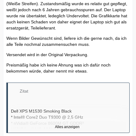
(Weiße Streifen). Zustandsmäßig wurde es relativ gut gepflegt,
weißt jedoch nach 6 Jahren gebrauchsspuren auf. Der Laptop
wurde nie übertaktet, ledeglich Undervoltet. Die Grafikkarte hat
auch keinen Schaden von daher eignet der Laptop sich gut als
ersatzgerät, Teilelieferant.
Wenn Bilder Gewünscht sind, liefere ich die gerne nach, da ich
alle Teile nochmal zusammensuchen muss.
Versendet wird in der Original Verpackung.
Preismäßig habe ich keine Ahnung was ich dafür noch
bekommen würde, daher nennt mir etwas.
Zitat
Dell XPS M1530 Smoking Black
* Intel® Core2 Duo T9300 @ 2,5 GHz
* nVidia® GeForce 8600M GT GDDR³
Alles anzeigen
* WXGA+ (1440x900) LG (Defekt)
* Wlan