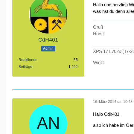
Hallo und herzlich 
was hst du denn all
Gruß
Horst
CdH401
_________________
Admin
XPS 17 L702x ( I7-
Reaktionen
55
Win11
Beiträge
1.492
16. März 2014 um 10:48
Hallo Cdh401,
also ich habe im Gerä