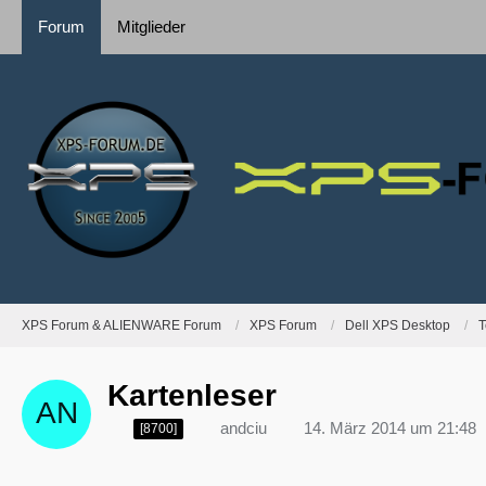
Forum
Mitglieder
XPS Forum & ALIENWARE Forum
XPS Forum
Dell XPS Desktop
T
Kartenleser
andciu
14. März 2014 um 21:48
[8700]