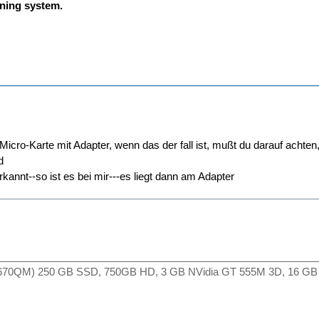
ning system.
 Micro-Karte mit Adapter, wenn das der fall ist, mußt du darauf achte
d
erkannt--so ist es bei mir---es liegt dann am Adapter
________________________________________________________
2670QM) 250 GB SSD, 750GB HD, 3 GB NVidia GT 555M 3D, 16 GB