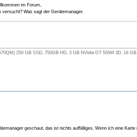
Willkommen im Forum,
es versucht? Was sagt der Gerätemanager.
________________________________________________________
2670QM) 250 GB SSD, 750GB HD, 3 GB NVidia GT 555M 3D, 16 GB
temanager geschaut, das ist nichts auffälliges. Wenn ich eine Karte r