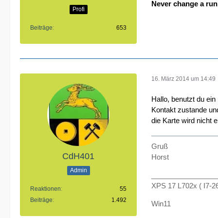
Never change a run
Profi
Beiträge
653
16. März 2014 um 14:49
Hallo, benutzt du ein
Kontakt zustande un
die Karte wird nicht 
Gruß
CdH401
Horst
Admin
_________________
XPS 17 L702x ( I7-
Reaktionen
55
Beiträge
1.492
Win11