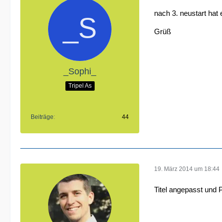
nach 3. neustart hat 
Grüß
_Sophi_
Tripel As
Beiträge
44
19. März 2014 um 18:44
Titel angepasst und P