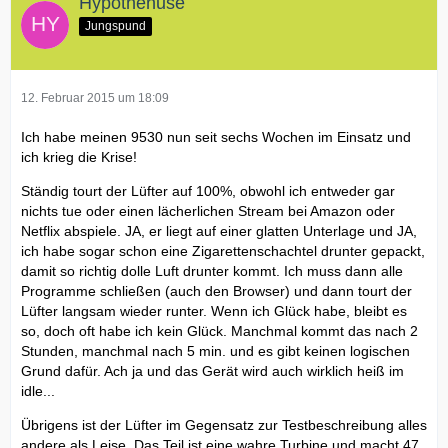
Hypothenuse
Jungspund
12. Februar 2015 um 18:09
Ich habe meinen 9530 nun seit sechs Wochen im Einsatz und
ich krieg die Krise!
Ständig tourt der Lüfter auf 100%, obwohl ich entweder gar
nichts tue oder einen lächerlichen Stream bei Amazon oder
Netflix abspiele. JA, er liegt auf einer glatten Unterlage und JA,
ich habe sogar schon eine Zigarettenschachtel drunter gepackt,
damit so richtig dolle Luft drunter kommt. Ich muss dann alle
Programme schließen (auch den Browser) und dann tourt der
Lüfter langsam wieder runter. Wenn ich Glück habe, bleibt es
so, doch oft habe ich kein Glück. Manchmal kommt das nach 2
Stunden, manchmal nach 5 min. und es gibt keinen logischen
Grund dafür. Ach ja und das Gerät wird auch wirklich heiß im
idle...
Übrigens ist der Lüfter im Gegensatz zur Testbeschreibung alles
andere als Leise. Das Teil ist eine wahre Turbine und macht 47