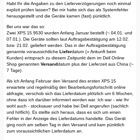
Habt Ihr die Angaben zu den Lieferverzögerungen noch einmal
explizit prüfen lassen? Bei mir hatte sich das als Systemfehler
herausgestellt und die Geräte kamen (fast) pünktlich.
Bei uns war das so:
Zwei XPS 15 9530 wurden Anfang Januar bestellt (~ 04.01. und
07.01.). Die Geräte sollten laut Auftragsbestätigung am 12.02.
bzw. 21.02. geliefert werden. Das in der Auftragsbestätigung
genannte voraussichtliche
Liefer
datum (= Ankunft beim
Kunden) entsprach zu diesem Zeitpunkt dem im Dell Online
Shop genannten
Versand
datum plus der Lieferzeit aus China (~
7 Tage).
Als ich Anfang Februar den Versand des ersten XPS 15
erwartete und regelmäßig den Bearbeitungsfortschritt online
abfragte, verschob sich das Lieferdatum plötzlich um 6 Wochen,
ohne dass ich darüber informiert worden war. Ich war - wie Ihr
wohl auch - stocksauer und habe bei Dell angerufen (sachlich
und höflich). Es stellte sich heraus, dass es sich um einen
Fehler in der Anzeige des Lieferdatums handelte. Das Gerät
ging noch am selben Tag in den Versand und kam pünktlich
zum voraussichtlichen Lieferdatum an.