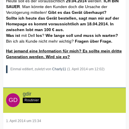
Heute soll es der voraussichtlich
29.04.2014
werden.
ICH BIN
SAUER
. Man könnte den Kunden doch die Ursache der
Verzögerung mitteilen!
Gibt es das Gerät überhaupt?
Sollte ich heute das Gerät bestellen, sagt man mir auf der
Homepage es kommt voraussichtlich am 18.04.2014. In
zwischen lobt man 100 € aus.
Was ist
mit Dell
los
?
Wie lange soll und muss ich warten?
Bin ich als Kunde nicht mehr wichtig?
Fragen über Frage.
Hat jemand eine Information für mich? Es sollte mein dritte
Generation werden. Wird sie es?
Einmal editiert, zuletzt von
Charly11
(
1. April 2014 um 12:02
)
gdir
Routinier
1. April 2014 um 15:34