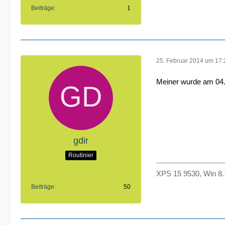
Beiträge
1
25. Februar 2014 um 17:
Meiner wurde am 04.01
gdir
Routinier
XPS 15 9530, Win 8
Beiträge
50