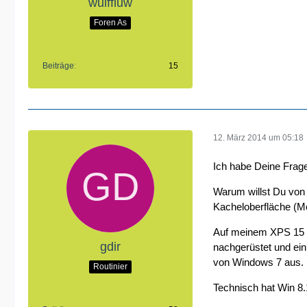
wuiffiuw
Foren As
Beiträge
15
12. März 2014 um 05:18
Ich habe Deine Frage
Warum willst Du von
Kacheloberfläche (M
Auf meinem XPS 15 95
gdir
nachgerüstet und ein
von Windows 7 aus.
Routinier
Technisch hat Win 8