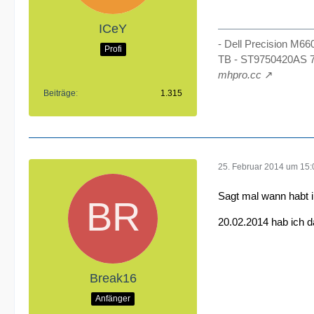
ICeY
- Dell Precision M6
Profi
TB - ST9750420AS 7
mhpro.cc
Beiträge
1.315
25. Februar 2014 um 15:
Sagt mal wann habt i
20.02.2014 hab ich d
Break16
Anfänger