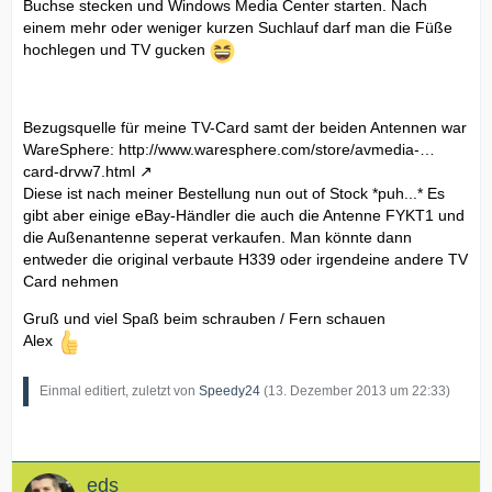
Buchse stecken und Windows Media Center starten. Nach
einem mehr oder weniger kurzen Suchlauf darf man die Füße
hochlegen und TV gucken
Bezugsquelle für meine TV-Card samt der beiden Antennen war
WareSphere:
http://www.waresphere.com/store/avmedia-…
card-drvw7.html
Diese ist nach meiner Bestellung nun out of Stock *puh...* Es
gibt aber einige eBay-Händler die auch die Antenne FYKT1 und
die Außenantenne seperat verkaufen. Man könnte dann
entweder die original verbaute H339 oder irgendeine andere TV
Card nehmen
Gruß und viel Spaß beim schrauben / Fern schauen
Alex
Einmal editiert, zuletzt von
Speedy24
(
13. Dezember 2013 um 22:33
)
eds