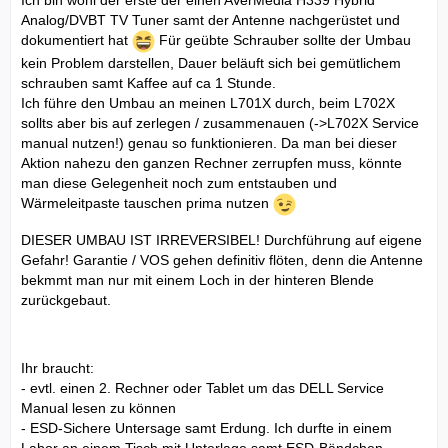
Analog/DVBT TV Tuner samt der Antenne nachgerüstet und
dokumentiert hat
Für geübte Schrauber sollte der Umbau
kein Problem darstellen, Dauer beläuft sich bei gemütlichem
schrauben samt Kaffee auf ca 1 Stunde.
Ich führe den Umbau an meinen L701X durch, beim L702X
sollts aber bis auf zerlegen / zusammenauen (->L702X Service
manual nutzen!) genau so funktionieren. Da man bei dieser
Aktion nahezu den ganzen Rechner zerrupfen muss, könnte
man diese Gelegenheit noch zum entstauben und
Wärmeleitpaste tauschen prima nutzen
DIESER UMBAU IST IRREVERSIBEL! Durchführung auf eigene
Gefahr! Garantie / VOS gehen definitiv flöten, denn die Antenne
bekmmt man nur mit einem Loch in der hinteren Blende
zurückgebaut.
Ihr braucht:
- evtl. einen 2. Rechner oder Tablet um das DELL Service
Manual lesen zu können
- ESD-Sichere Untersage samt Erdung. Ich durfte in einem
Labor an einem Tisch mit Unterlage samt ESD-Bändchen