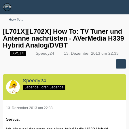
How To...
[L701X][L702X] How To: TV Tuner und
Antenne nachrüsten - AVerMedia H339
Hybrid Analog/DVBT
Speedy24
13. Dezember 2013 um 22:33
[XPS17]
Speedy24
Lebende Foren Legende
13. Dezember 2013 um 22:33
Servus,
Ich bin wohl der erste der einen AVerMedia H339 Hybrid