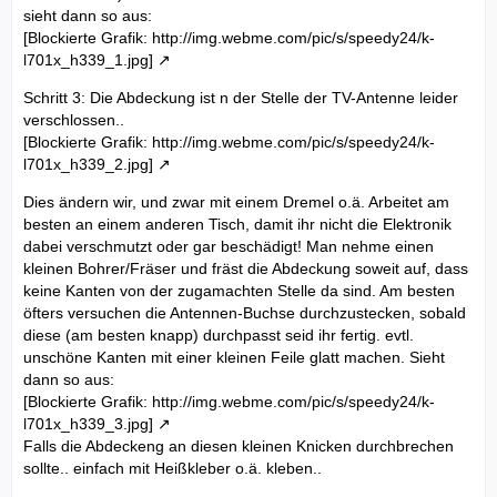
sieht dann so aus:
[Blockierte Grafik: http://img.webme.com/pic/s/speedy24/k-
l701x_h339_1.jpg]
Schritt 3: Die Abdeckung ist n der Stelle der TV-Antenne leider
verschlossen..
[Blockierte Grafik: http://img.webme.com/pic/s/speedy24/k-
l701x_h339_2.jpg]
Dies ändern wir, und zwar mit einem Dremel o.ä. Arbeitet am
besten an einem anderen Tisch, damit ihr nicht die Elektronik
dabei verschmutzt oder gar beschädigt! Man nehme einen
kleinen Bohrer/Fräser und fräst die Abdeckung soweit auf, dass
keine Kanten von der zugamachten Stelle da sind. Am besten
öfters versuchen die Antennen-Buchse durchzustecken, sobald
diese (am besten knapp) durchpasst seid ihr fertig. evtl.
unschöne Kanten mit einer kleinen Feile glatt machen. Sieht
dann so aus:
[Blockierte Grafik: http://img.webme.com/pic/s/speedy24/k-
l701x_h339_3.jpg]
Falls die Abdeckeng an diesen kleinen Knicken durchbrechen
sollte.. einfach mit Heißkleber o.ä. kleben..