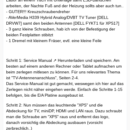
arbeiten, der Nachte Fuß and der Heizung sollts aber auch tun..
- GUTER!!! Kreuzschraubendreher
- AVerMedia H339 Hybrid Analog/DVBT TV Tuner [DELL
DRVW7] samt den beiden Antennen [DELL FYKT1 für XPS17]
- 3 ganz kleine Schrauben, hab ich von der Befestigung der
beiden Festplatten stibitzt
- 1 Dremel mit kleinem Fräser, evtl. eine kleine Feile
Schritt 1:
Service Manual
Herunterladen und speichern. Am
besten auf einem anderen Rechner oder Tablet aufmachen um
beim zerlegen mitlesen zu können. Für uns relevantes Thema
ist "TV-Antennenanschluss", Seiten 2-4.
Das Service-Manual ist gut gemacht, weswegen ich hier auf das
Zerlegen nicht näher eingehen werde. Einfach die Schritte 1-15
befolgen, bis die E/A Platine ausgebaut ist.
Schritt 2: Nun müssen das leuchtende "XPS" und die
Abdeckung für TV, miniDP, HDMI und LAN raus. Dazu schraubt
man die Schraube am "XPS" raus und enfternt das logo,
danach vorsichtig die Abdeckung ausbauen (vorsicht
zerbrechlich..)