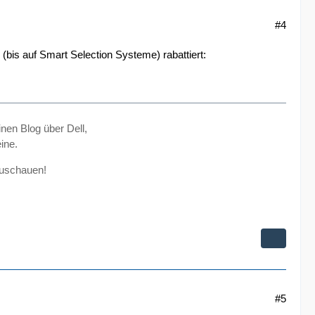
#4
bis auf Smart Selection Systeme) rabattiert:
inen Blog über Dell,
ine.
zuschauen!
#5