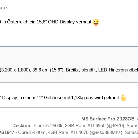
15:59
t in Österreich ein 15,6" QHD Display verbaut
.200 x 1.800), 39,6 cm (15,6''), Breitb., blendfr., LED-Hintergrundbe
,6" Display in einem 11" Gehäuse mit 1,13kg das wird gekauft
MS Surface Pro 2 128GB
Desktop
- Core i5-2500k, 8GB Ram, ATI 6950 (@6970), Sam
PS1647
- Core i5-540m, 4GB Ram, ATI 4670 (@800/888Mhz), Samsu