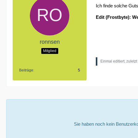
Ich finde solche Gut
Edit (Frostbyte): W
ronnsen
Mitglied
Einmal editiert, zuletz
Beiträge
5
Sie haben noch kein Benutzerko