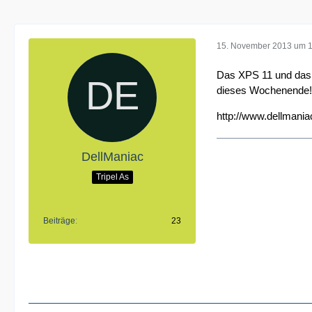
15. November 2013 um 
Das XPS 11 und das n
dieses Wochenende!
http://www.dellmania
DellManiac
Tripel As
Beiträge
23