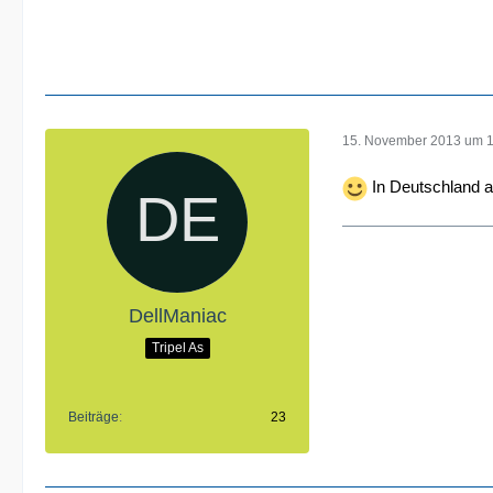
15. November 2013 um 
In Deutschland au
DellManiac
Tripel As
Beiträge
23