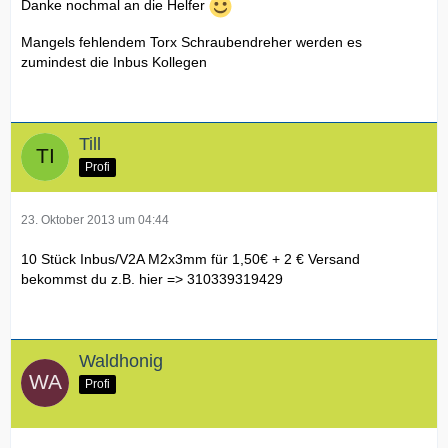
Danke nochmal an die Helfer
Mangels fehlendem Torx Schraubendreher werden es
zumindest die Inbus Kollegen
Till
Profi
23. Oktober 2013 um 04:44
10 Stück Inbus/V2A M2x3mm für 1,50€ + 2 € Versand
bekommst du z.B. hier => 310339319429
Waldhonig
Profi