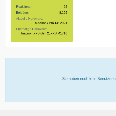
Reaktionen
25
Beiträge
8.195
Aktuelle Hardware
MacBook Pro 14'' 2021
Ehemalige Hardware
Inspiron XPS Gen 2, XPS M1710
Sie haben noch kein Benutzerko