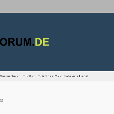
Wie mache ich...? Soll ich...? Geht das...? - Ich habe eine Frage!
33