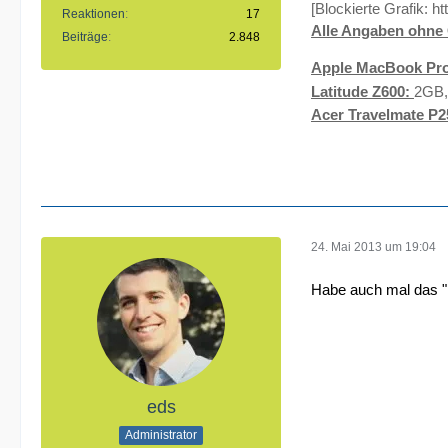
[Blockierte Grafik:
ht
Reaktionen
17
Alle Angaben ohne 
Beiträge
2.848
Apple MacBook Pro
Latitude Z600:
2GB,
Acer Travelmate P2
24. Mai 2013 um 19:04
Habe auch mal das 
eds
Administrator