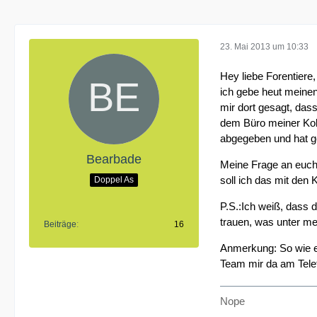
23. Mai 2013 um 10:33
Hey liebe Forentiere,
ich gebe heut meine
mir dort gesagt, das
dem Büro meiner Koll
abgegeben und hat ge
Bearbade
Meine Frage an euch i
soll ich das mit den
Doppel As
P.S.:Ich weiß, dass d
trauen, was unter m
Beiträge
16
Anmerkung: So wie es
Team mir da am Telef
Nope