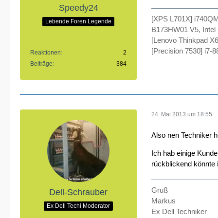
Speedy24
[XPS L701X] i740Q
Lebende Foren Legende
B173HW01 V5, Intel 
[Lenovo Thinkpad X6
[Precision 7530] i
Reaktionen
2
Beiträge
384
24. Mai 2013 um 18:55
Also nen Techniker h
Ich hab einige Kunde
rückblickend könnte
Gruß
Dell-Schrauber
Markus
Ex Dell Techi Moderator
Ex Dell Techniker