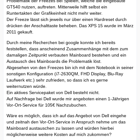
Problematik der Freezes bei Spielen, welche die eingebaute
GT540 nutzen, auftreten. Mitterweile hilft selbst ein
Runtertakten der Grafikeinheit nicht mehr weiter.
Der Freeze lässt sich jeweils nur über einen Hardreset durch
drücken der Anschalttaste beheben. Das XPS 15 wurde im März
2011 gekauft.
Durch meine Recherchen bei google konnte ich bereits
feststellen, dass anscheinend Zusammenhänge mit dem zum
damaligen Zeitpunkt verbauten Mainboard bestehen und ein
Austausch des Mainboards die Problematik löst.
Abgesehen von den Freezes bin ich mit dem Notebook in seiner
sonstigen Konfiguration (i7-2630QM, FHD Display, Blu-Ray
Laufwerk etc.) sehr zufrieden, so dass ich es gerne
weiternutzen würde.
Ein aktives Servicepaket von Dell besteht nicht.
Auf Nachfrage bei Dell wurde mir angeboten einen 1-Jährigen
Vor-Ort-Service für 105€ Nachzubuchen.
Wäre es möglich, dass ich auf das Angebot von Dell eingehe
und zeitnah den Vor-Ort-Service in Anspruch nehme um das
Mainboard austauschen zu lassen und würden hierbei
möglicherweise weitere Kosten auf mich zukommen?