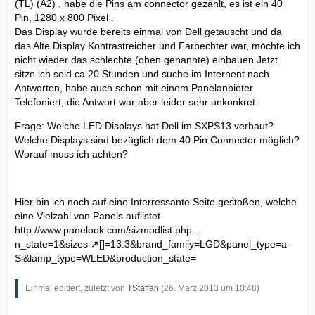
(TL) (A2) , habe die Pins am connector gezählt, es ist ein 40
Pin, 1280 x 800 Pixel .
Das Display wurde bereits einmal von Dell getauscht und da
das Alte Display Kontrastreicher und Farbechter war, möchte ich
nicht wieder das schlechte (oben genannte) einbauen.Jetzt
sitze ich seid ca 20 Stunden und suche im Internent nach
Antworten, habe auch schon mit einem Panelanbieter
Telefoniert, die Antwort war aber leider sehr unkonkret.
Frage: Welche LED Displays hat Dell im SXPS13 verbaut?
Welche Displays sind bezüglich dem 40 Pin Connector möglich?
Worauf muss ich achten?
Hier bin ich noch auf eine Interressante Seite gestoßen, welche
eine Vielzahl von Panels auflistet
http://www.panelook.com/sizmodlist.php…
n_state=1&sizes
[]=13.3&brand_family=LGD&panel_type=a-
Si&lamp_type=WLED&production_state=
Einmal editiert, zuletzt von
TStaffan
(
26. März 2013 um 10:48
)