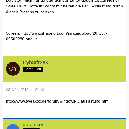
Das stört mich nur da dadruch der Lüfter dauerhaft auf kleiner
Stufe Läuft. Hoffe ihr könnt mir helfen die CPU Auslastung durch
diesen Prozess zu senken.
Screen:
http://www.shapeloft.com/imageupload/20…37-
09506286.png
Cyb3rfr3ak
Foren Gott
23. März 2013 um 21:42
http://www.tweakpc.de/forum/windows-…auslastung.html
xps_user