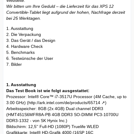
Webseite:
Wir bitten um Ihre Geduld – die Lieferzeit für das XPS 12
Convertible-Tablet liegt aufgrund der hohen, Nachfrage derzeit
bei 25 Werktagen.
1. Ausstattung
2. Die Verpackung
3. Das Gerät / das Design
4. Hardware Check
5. Benchmarks
6. Testwünsche der User
7. Bilder
1. Ausstattung
Das Test Book ist wie folgt ausgestattet:
Prozessor: Intel® Core™ i7-3517U Processor (4M Cache, up to
3.00 GHz) (
http://ark.intel.com/de/products/65714
)
Arbeitsspeicher: 8GB (2x 4GB) Dual channel DDR3
(HMT451S6MFR8A-PB 4GB DDR3 SO-DIMM PC3-10700U
DDR3-1332 - von SK Hynix Inc.)
Bildschirm: 12,5'' Full-HD (1080P) Truelife WLED
Grafikkarte: Intel® HD-Grafik 4000 (16SP 16C