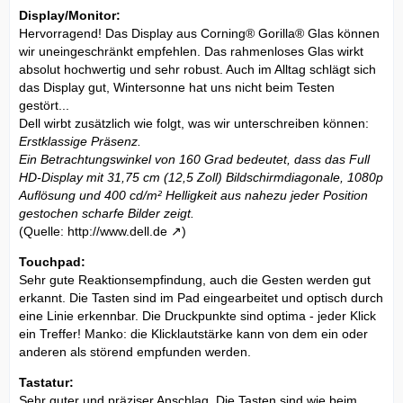
Display/Monitor:
Hervorragend! Das Display aus Corning® Gorilla® Glas können
wir uneingeschränkt empfehlen. Das rahmenloses Glas wirkt
absolut hochwertig und sehr robust. Auch im Alltag schlägt sich
das Display gut, Wintersonne hat uns nicht beim Testen
gestört...
Dell wirbt zusätzlich wie folgt, was wir unterschreiben können:
Erstklassige Präsenz.
Ein Betrachtungswinkel von 160 Grad bedeutet, dass das Full
HD-Display mit 31,75 cm (12,5 Zoll) Bildschirmdiagonale, 1080p
Auflösung und 400 cd/m² Helligkeit aus nahezu jeder Position
gestochen scharfe Bilder zeigt.
(Quelle:
http://www.dell.de
)
Touchpad:
Sehr gute Reaktionsempfindung, auch die Gesten werden gut
erkannt. Die Tasten sind im Pad eingearbeitet und optisch durch
eine Linie erkennbar. Die Druckpunkte sind optima - jeder Klick
ein Treffer! Manko: die Klicklautstärke kann von dem ein oder
anderen als störend empfunden werden.
Tastatur:
Sehr guter und präziser Anschlag. Die Tasten sind wie beim