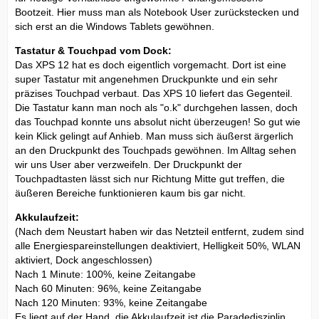
Bootzeit. Hier muss man als Notebook User zurückstecken und
sich erst an die Windows Tablets gewöhnen.
Tastatur & Touchpad vom Dock:
Das XPS 12 hat es doch eigentlich vorgemacht. Dort ist eine
super Tastatur mit angenehmen Druckpunkte und ein sehr
präzises Touchpad verbaut. Das XPS 10 liefert das Gegenteil.
Die Tastatur kann man noch als "o.k" durchgehen lassen, doch
das Touchpad konnte uns absolut nicht überzeugen! So gut wie
kein Klick gelingt auf Anhieb. Man muss sich äußerst ärgerlich
an den Druckpunkt des Touchpads gewöhnen. Im Alltag sehen
wir uns User aber verzweifeln. Der Druckpunkt der
Touchpadtasten lässt sich nur Richtung Mitte gut treffen, die
äußeren Bereiche funktionieren kaum bis gar nicht.
Akkulaufzeit:
(Nach dem Neustart haben wir das Netzteil entfernt, zudem sind
alle Energiespareinstellungen deaktiviert, Helligkeit 50%, WLAN
aktiviert, Dock angeschlossen)
Nach 1 Minute: 100%, keine Zeitangabe
Nach 60 Minuten: 96%, keine Zeitangabe
Nach 120 Minuten: 93%, keine Zeitangabe
Es liegt auf der Hand, die Akkulaufzeit ist die Paradedisziplin