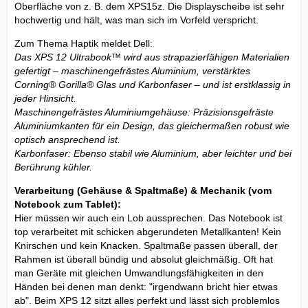
Oberfläche von z. B. dem XPS15z. Die Displayscheibe ist sehr
hochwertig und hält, was man sich im Vorfeld verspricht.
Zum Thema Haptik meldet Dell:
Das XPS 12 Ultrabook™ wird aus strapazierfähigen Materialien
gefertigt – maschinengefrästes Aluminium, verstärktes
Corning® Gorilla® Glas und Karbonfaser – und ist erstklassig in
jeder Hinsicht.
Maschinengefrästes Aluminiumgehäuse: Präzisionsgefräste
Aluminiumkanten für ein Design, das gleichermaßen robust wie
optisch ansprechend ist.
Karbonfaser: Ebenso stabil wie Aluminium, aber leichter und bei
Berührung kühler.
Verarbeitung (Gehäuse & Spaltmaße) & Mechanik (vom
Notebook zum Tablet):
Hier müssen wir auch ein Lob aussprechen. Das Notebook ist
top verarbeitet mit schicken abgerundeten Metallkanten! Kein
Knirschen und kein Knacken. Spaltmaße passen überall, der
Rahmen ist überall bündig und absolut gleichmäßig. Oft hat
man Geräte mit gleichen Umwandlungsfähigkeiten in den
Händen bei denen man denkt: "irgendwann bricht hier etwas
ab". Beim XPS 12 sitzt alles perfekt und lässt sich problemlos