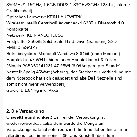
350MHz/1.15GHz, 1.6GB DDR3 1.33GHz/3GHz 128-bit, Interne
Grafikeinheit)
Optisches Laufwerk: KEIN LAUFWERK
Wireless: Intel© Centrino© Advanced-N 6235 + Bluetooth 4.0
Kombikarte
Netzwerk: KEIN ANSCHLUSS
Festplatte: 256GB Solid State Hard Drive (Samsung SSD
PM830 mSATA)
Betriebssystem: Microsoft Windows 8 64bit (ohne Medium)
Hauptakku: 47 WH Lithium Ionen Hauptakku mit 6 Zellen
(Simplo PABAS0241231 47.95Wh/6.09Ampere pro Stunde)
Netzteil: 3polig 45Watt (Achtung, der Stecker zur Verbindung mit
dem Notebook hat sich geändert und alte Dell Netzteile sind
somit nicht mehr verwendbar!)
Gewicht: 1,54 kg inkl. Akku
2. Die Verpackung
Umweltfreundlichkeit:
Ein Teil der Verpackung ist
wiederverwertbar, außerdem wurde die Menge an
Verpackungsmaterial sehr reduziert. Im Innenleben finden man
allerdings noch immer eine Tüte aus Kunstoff über dem