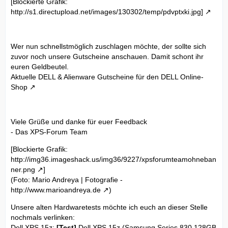
[Blockierte Grafik:
http://s1.directupload.net/images/130302/temp/pdvptxki.jpg]
Wer nun schnellstmöglich zuschlagen möchte, der sollte sich
zuvor noch unsere Gutscheine anschauen. Damit schont ihr
euren Geldbeutel.
Aktuelle DELL & Alienware Gutscheine für den DELL Online-
Shop
Viele Grüße und danke für euer Feedback
- Das XPS-Forum Team
[Blockierte Grafik:
http://img36.imageshack.us/img36/9227/xpsforumteamohneban
ner.png
]
(Foto: Mario Andreya | Fotografie -
http://www.marioandreya.de
)
Unsere alten Hardwaretests möchte ich euch an dieser Stelle
nochmals verlinken:
Dell XPS 15z:
[Test]
Dell XPS 15z (Samsung Series 830 128GB