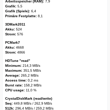
Arbeitsspeicher (RAM):
7,9
Grafik:
5,5
Grafik (Spiele):
6,4
Primäre Festplatte:
8,1
3DMark2011
Akku:
524
Strom:
576
PCMark7
Akku:
4668
Strom:
4866
HDTune "read"
Minimum:
214,3 MB/s
Maximum:
351,5 MB/s
Average:
265,2 MB/s
Access time:
0,2 ms
Burst rate:
158,2 MB/s
CPU usage:
11,0 %
CrystalDiskMark (read/write)
Seq:
449,8 MB/s / 262,9 MB/s
512k:
296,4 MB/s / 259,2 MB/s