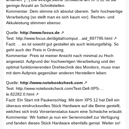
geringe Anzahl an Schnittstellen.
Kommentar: Dem stimme ich absolut überein. Sehr hochwertige
Verarbeitung (so stellt man es sich kaum vor). Rechen- und
Akkuleistung stimmen ebenso.
Quelle:
http://www.focus.de
Test:
http://www.focus.de/digital/comput…aid_897795.html
Fazit: ... es ist sowohl gut gestaltet als auch leistungsfähig. So
geht auch der Preis in Ordnung.
Kommentar: Preis ist meiner Ansicht nach minimal zu Hoch
angesetzt. Aufgrund der hochwertigen Verarbeitung und der
optimal funktionierenden Drehtechnik des Monitors, muss man
mit dem Aufpreis gegenüber anderen Herstellern leben.
Quelle:
http://www.notebookcheck.com
Test:
http://www.notebookcheck.com/Test-Dell-XPS-…
le.82282.0.html
Fazit: Ein Start mit Paukenschlag: Mit dem XPS 12 hat Dell ein
überaus eindrucksvolles Stück Hardware auf die Beine gestellt,
welches sich trotz Vorserienstatus kaum eine Schwäche erlaubt.
Kommentar: Wir hatten ja nun ein Serienmodell zur Verfügung
und fanden dieses Stück Hardware ebenfalls genial. Weiter so!