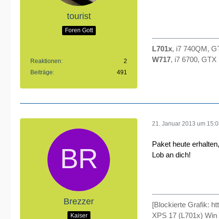
tourist
Foren Gott
L701x
, i7 740QM, 
W717
, i7 6700, GT
Reaktionen
2
Beiträge
491
21. Januar 2013 um 15:
Paket heute erhalten,
Lob an dich!
Brezzer
[Blockierte Grafik: h
XPS 17 (L701x) Wi
Kaiser