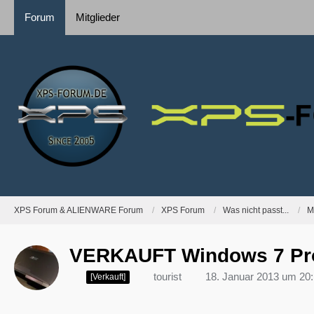
Forum
Mitglieder
XPS Forum & ALIENWARE Forum
XPS Forum
Was nicht passt...
M
VERKAUFT Windows 7 Prof
tourist
18. Januar 2013 um 20
[Verkauft]