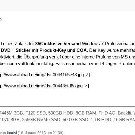
12
d eines Zufalls für
35€ inklusive Versand
Windows 7 Professional an
1 DVD
+
Sticker mit Produkt-Key und COA
. Der Key wurde mehrfach
ktiviert, die Überprüfung verlief über eine interne Prüfung von MS un
aber noch voll funktionsfähig. Falls es innerhalb von 14 Tagen Problem
tp://www.abload.de/img/dsc00441b5e43.jpg
]
tp://www.abload.de/img/dsc00443etd6o.jpg
]
GT445M 3GB, F120 SSD, 500GB HDD, 8GB RAM, FHD AG, Backlit, Wi
X 1070 8GB, 256GB NVMe SSD, 500 GB SSD, 1 TB HDD, 16GB RAM,
t von
tourist
(
18. Januar 2013 um 21:39
)