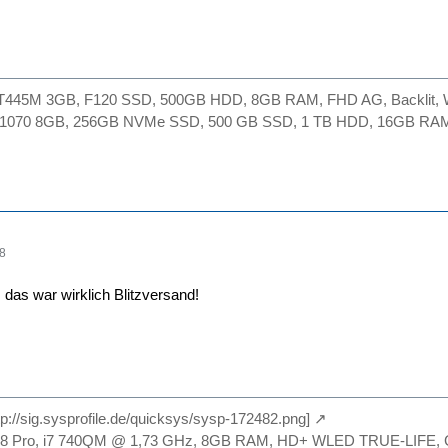
GT445M 3GB, F120 SSD, 500GB HDD, 8GB RAM, FHD AG, Backlit, Wi
X 1070 8GB, 256GB NVMe SSD, 500 GB SSD, 1 TB HDD, 16GB RAM,
08
 das war wirklich Blitzversand!
ttp://sig.sysprofile.de/quicksys/sysp-172482.png]
n 8 Pro, i7 740QM @ 1,73 GHz, 8GB RAM, HD+ WLED TRUE-LIF