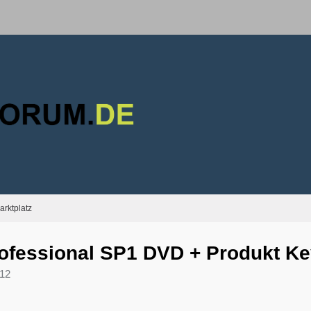
arktplatz
essional SP1 DVD + Produkt Key
:12