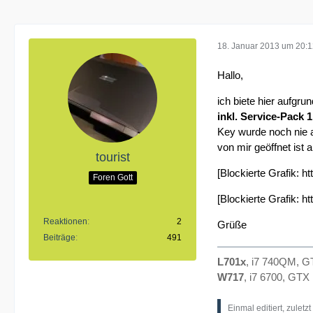
18. Januar 2013 um 20:
Hallo,
ich biete hier aufgrun
inkl. Service-Pack 
Key wurde noch nie a
von mir geöffnet ist 
tourist
[Blockierte Grafik:
ht
Foren Gott
[Blockierte Grafik:
ht
Reaktionen
2
Grüße
Beiträge
491
L701x
, i7 740QM, 
W717
, i7 6700, GT
Einmal editiert, zuletz