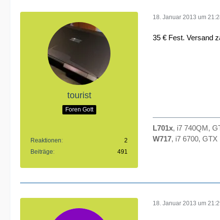
18. Januar 2013 um 21:
35 € Fest. Versand za
tourist
Foren Gott
L701x
, i7 740QM, 
W717
, i7 6700, GT
Reaktionen
2
Beiträge
491
18. Januar 2013 um 21: