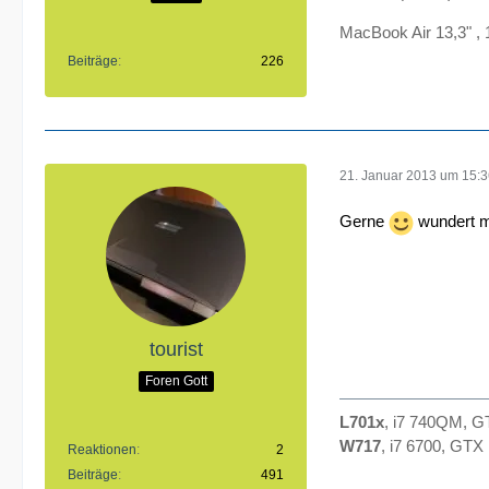
MacBook Air 13,3" ,
Beiträge
226
21. Januar 2013 um 15:
Gerne
wundert m
tourist
Foren Gott
L701x
, i7 740QM, 
W717
, i7 6700, GT
Reaktionen
2
Beiträge
491