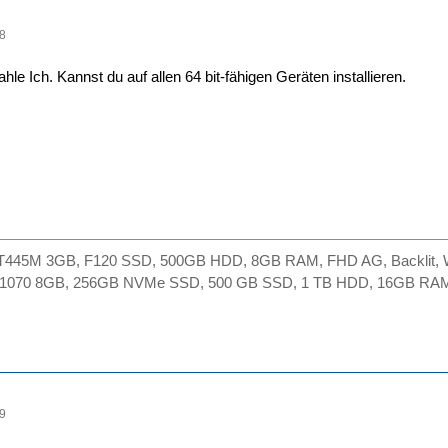
28
hle Ich. Kannst du auf allen 64 bit-fähigen Geräten installieren.
GT445M 3GB, F120 SSD, 500GB HDD, 8GB RAM, FHD AG, Backlit, Wi
X 1070 8GB, 256GB NVMe SSD, 500 GB SSD, 1 TB HDD, 16GB RAM,
29