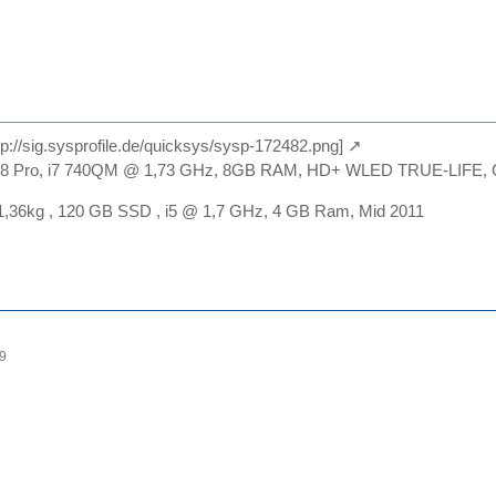
ttp://sig.sysprofile.de/quicksys/sysp-172482.png]
n 8 Pro, i7 740QM @ 1,73 GHz, 8GB RAM, HD+ WLED TRUE-LIF
 1,36kg , 120 GB SSD , i5 @ 1,7 GHz, 4 GB Ram, Mid 2011
39