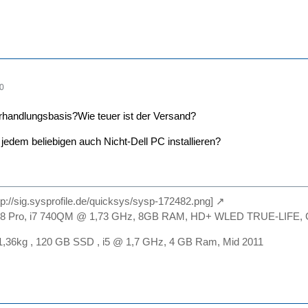
10
erhandlungsbasis?Wie teuer ist der Versand?
jedem beliebigen auch Nicht-Dell PC installieren?
ttp://sig.sysprofile.de/quicksys/sysp-172482.png]
n 8 Pro, i7 740QM @ 1,73 GHz, 8GB RAM, HD+ WLED TRUE-LIF
 1,36kg , 120 GB SSD , i5 @ 1,7 GHz, 4 GB Ram, Mid 2011