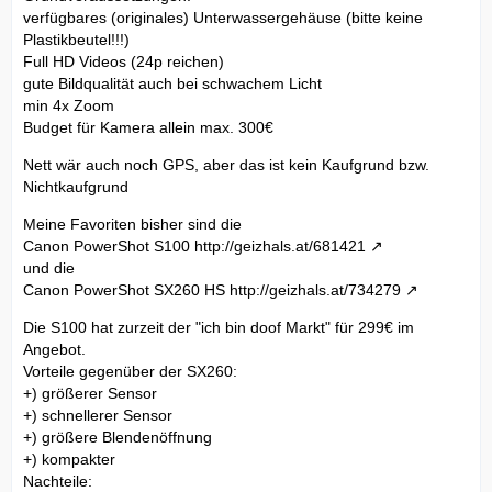
verfügbares (originales) Unterwassergehäuse (bitte keine
Plastikbeutel!!!)
Full HD Videos (24p reichen)
gute Bildqualität auch bei schwachem Licht
min 4x Zoom
Budget für Kamera allein max. 300€
Nett wär auch noch GPS, aber das ist kein Kaufgrund bzw.
Nichtkaufgrund
Meine Favoriten bisher sind die
Canon PowerShot S100
http://geizhals.at/681421
und die
Canon PowerShot SX260 HS
http://geizhals.at/734279
Die S100 hat zurzeit der "ich bin doof Markt" für 299€ im
Angebot.
Vorteile gegenüber der SX260:
+) größerer Sensor
+) schnellerer Sensor
+) größere Blendenöffnung
+) kompakter
Nachteile: