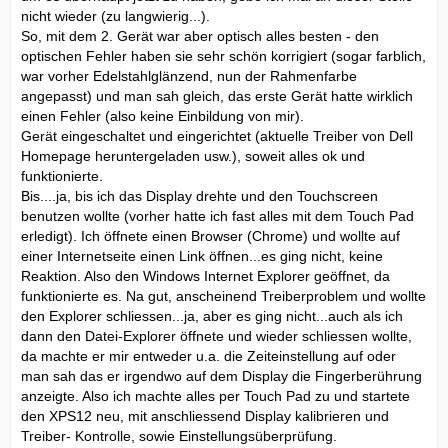
nicht wieder (zu langwierig...).
So, mit dem 2. Gerät war aber optisch alles besten - den
optischen Fehler haben sie sehr schön korrigiert (sogar farblich,
war vorher Edelstahlglänzend, nun der Rahmenfarbe
angepasst) und man sah gleich, das erste Gerät hatte wirklich
einen Fehler (also keine Einbildung von mir).
Gerät eingeschaltet und eingerichtet (aktuelle Treiber von Dell
Homepage heruntergeladen usw.), soweit alles ok und
funktionierte.
Bis....ja, bis ich das Display drehte und den Touchscreen
benutzen wollte (vorher hatte ich fast alles mit dem Touch Pad
erledigt). Ich öffnete einen Browser (Chrome) und wollte auf
einer Internetseite einen Link öffnen...es ging nicht, keine
Reaktion. Also den Windows Internet Explorer geöffnet, da
funktionierte es. Na gut, anscheinend Treiberproblem und wollte
den Explorer schliessen...ja, aber es ging nicht...auch als ich
dann den Datei-Explorer öffnete und wieder schliessen wollte,
da machte er mir entweder u.a. die Zeiteinstellung auf oder
man sah das er irgendwo auf dem Display die Fingerberührung
anzeigte. Also ich machte alles per Touch Pad zu und startete
den XPS12 neu, mit anschliessend Display kalibrieren und
Treiber- Kontrolle, sowie Einstellungsüberprüfung.