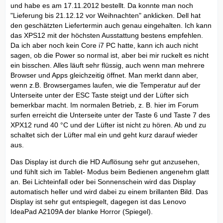
und habe es am 17.11.2012 bestellt. Da konnte man noch
"Lieferung bis 21.12.12 vor Weihnachten" anklicken. Dell hat
den geschätzten Liefertermin auch genau eingehalten. Ich kann
das XPS12 mit der höchsten Ausstattung bestens empfehlen.
Da ich aber noch kein Core i7 PC hatte, kann ich auch nicht
sagen, ob die Power so normal ist, aber bei mir ruckelt es nicht
ein bisschen. Alles läuft sehr flüssig, auch wenn man mehrere
Browser und Apps gleichzeitig öffnet. Man merkt dann aber,
wenn z.B. Browsergames laufen, wie die Temperatur auf der
Unterseite unter der ESC Taste steigt und der Lüfter sich
bemerkbar macht. Im normalen Betrieb, z. B. hier im Forum
surfen erreicht die Unterseite unter der Taste 6 und Taste 7 des
XPX12 rund 40 °C und der Lüfter ist nicht zu hören. Ab und zu
schaltet sich der Lüfter mal ein und geht kurz darauf wieder
aus.
Das Display ist durch die HD Auflösung sehr gut anzusehen,
und fühlt sich im Tablet- Modus beim Bedienen angenehm glatt
an. Bei Lichteinfall oder bei Sonnenschein wird das Display
automatisch heller und wird dabei zu einem brillanten Bild. Das
Display ist sehr gut entspiegelt, dagegen ist das Lenovo
IdeaPad A2109A der blanke Horror (Spiegel).