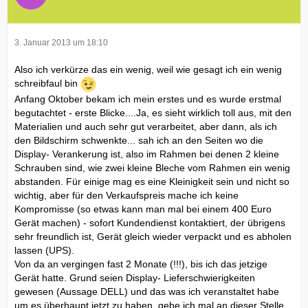
3. Januar 2013 um 18:10
Also ich verkürze das ein wenig, weil wie gesagt ich ein wenig
schreibfaul bin
Anfang Oktober bekam ich mein erstes und es wurde erstmal
begutachtet - erste Blicke....Ja, es sieht wirklich toll aus, mit den
Materialien und auch sehr gut verarbeitet, aber dann, als ich
den Bildschirm schwenkte... sah ich an den Seiten wo die
Display- Verankerung ist, also im Rahmen bei denen 2 kleine
Schrauben sind, wie zwei kleine Bleche vom Rahmen ein wenig
abstanden. Für einige mag es eine Kleinigkeit sein und nicht so
wichtig, aber für den Verkaufspreis mache ich keine
Kompromisse (so etwas kann man mal bei einem 400 Euro
Gerät machen) - sofort Kundendienst kontaktiert, der übrigens
sehr freundlich ist, Gerät gleich wieder verpackt und es abholen
lassen (UPS).
Von da an vergingen fast 2 Monate (!!!), bis ich das jetzige
Gerät hatte. Grund seien Display- Lieferschwierigkeiten
gewesen (Aussage DELL) und das was ich veranstaltet habe
um es überhaupt jetzt zu haben, gebe ich mal an dieser Stelle