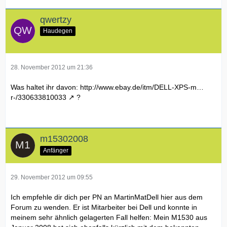
qwertzy
Haudegen
28. November 2012 um 21:36
Was haltet ihr davon:
http://www.ebay.de/itm/DELL-XPS-m…
r-/330633810033
?
m15302008
Anfänger
29. November 2012 um 09:55
Ich empfehle dir dich per PN an MartinMatDell hier aus dem
Forum zu wenden. Er ist Mitarbeiter bei Dell und konnte in
meinem sehr ähnlich gelagerten Fall helfen: Mein M1530 aus