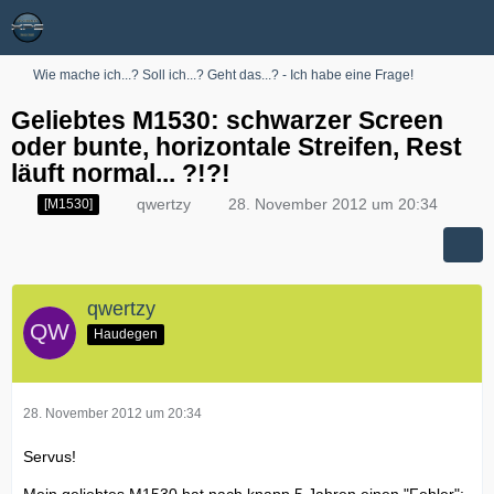
Wie mache ich...? Soll ich...? Geht das...? - Ich habe eine Frage!
Geliebtes M1530: schwarzer Screen
oder bunte, horizontale Streifen, Rest
läuft normal... ?!?!
qwertzy
28. November 2012 um 20:34
[M1530]
qwertzy
Haudegen
28. November 2012 um 20:34
Servus!
Mein geliebtes M1530 hat nach knapp 5 Jahren einen "Fehler":