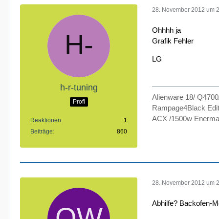
28. November 2012 um 
Ohhhh ja
Grafik Fehler
LG
h-r-tuning
Alienware 18/ Q470
Profi
Rampage4Black Edit
ACX /1500w Enermax
Reaktionen
1
Beiträge
860
28. November 2012 um 
Abhilfe? Backofen-M