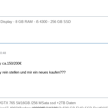
Display - 8 GB RAM - i5 4300 - 256 GB SSD
20:48
y ca.150/200€
y rein stellen und mir ein neues kaufen???
0/GTX 765 Sli/16GB /256 MSata ssd +2TB Daten