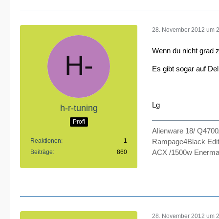
28. November 2012 um 
Wenn du nicht grad z
Es gibt sogar auf De
Lg
h-r-tuning
Profi
Alienware 18/ Q470
Reaktionen
1
Rampage4Black Edit
ACX /1500w Enermax
Beiträge
860
28. November 2012 um 