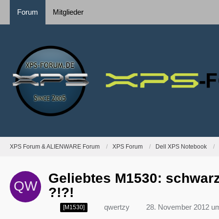
Forum
Mitglieder
XPS Forum & ALIENWARE Forum
XPS Forum
Dell XPS Notebook
Geliebtes M1530: schwarze
?!?!
qwertzy
28. November 2012 u
[M1530]