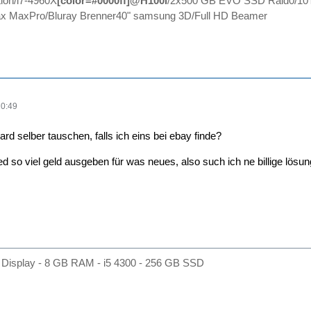
ion/i7-4960X
[color=#0000ff]@H100i
/2x500 GB EVO SSD Raid0/10
 MaxPro/Bluray Brenner40" samsung 3D/Full HD Beamer
20:49
d selber tauschen, falls ich eins bei ebay finde?
d so viel geld ausgeben für was neues, also such ich ne billige lösung
Display - 8 GB RAM - i5 4300 - 256 GB SSD