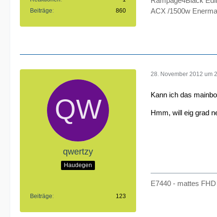
Rampage4Black Edit
ACX /1500w Enermax
Beiträge
860
28. November 2012 um 
Kann ich das mainboar
Hmm, will eig grad ne
qwertzy
Haudegen
E7440 - mattes FHD 
Beiträge
123