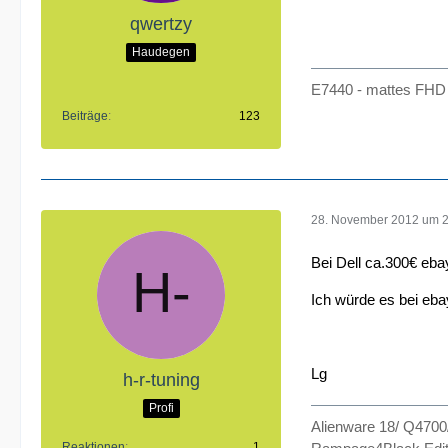
qwertzy
Haudegen
E7440 - mattes FHD 
Beiträge
123
28. November 2012 um 
Bei Dell ca.300€ eba
Ich würde es bei eba
Lg
h-r-tuning
Profi
Alienware 18/ Q470
Reaktionen
1