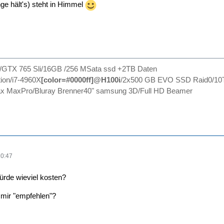
nge hält's) steht in Himmel
0/GTX 765 Sli/16GB /256 MSata ssd +2TB Daten
ion/i7-4960X
[color=#0000ff]@H100i
/2x500 GB EVO SSD Raid0/10
 MaxPro/Bluray Brenner40" samsung 3D/Full HD Beamer
20:47
rde wieviel kosten?
mir "empfehlen"?