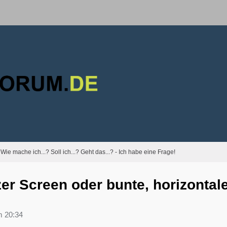
Wie mache ich...? Soll ich...? Geht das...? - Ich habe eine Frage!
r Screen oder bunte, horizontale S
m 20:34