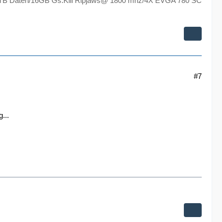
TB Daten/16GB Gs.Kill Ripjaws@ 1800 mhz/4X EVGA 780 SC
#7
...