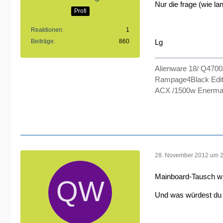
Nur die frage (wie la
Profi
Reaktionen
1
Lg
Beiträge
860
Alienware 18/ Q470
Rampage4Black Edit
ACX /1500w Enermax
28. November 2012 um 
Mainboard-Tausch wü
Und was würdest du 