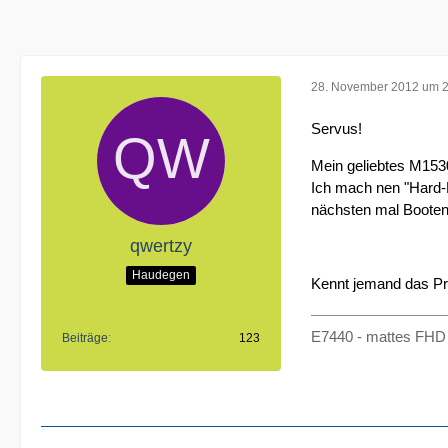
28. November 2012 um 
Servus!
Mein geliebtes M1530
Ich mach nen "Hard-R
nächsten mal Booten 
qwertzy
Haudegen
Kennt jemand das P
E7440 - mattes FHD 
Beiträge
123