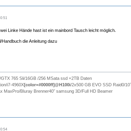
20:51
wei Linke Hände hast ist ein mainbord Tausch leicht möglich.
ll/Handbuch die Anleitung dazu
0/GTX 765 Sli/16GB /256 MSata ssd +2TB Daten
ion/i7-4960X
[color=#0000ff]@H100i
/2x500 GB EVO SSD Raid0/10
 MaxPro/Bluray Brenner40" samsung 3D/Full HD Beamer
20:54