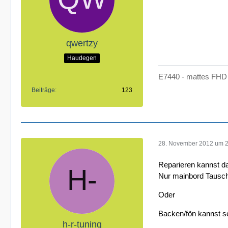
qwertzy
Haudegen
E7440 - mattes FHD 
Beiträge
123
28. November 2012 um 
Reparieren kannst da
Nur mainbord Tausc
Oder
Backen/fön kannst se
h-r-tuning