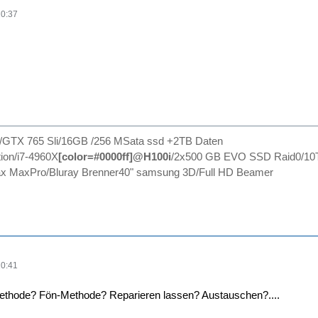
20:37
0/GTX 765 Sli/16GB /256 MSata ssd +2TB Daten
ion/i7-4960X
[color=#0000ff]@H100i
/2x500 GB EVO SSD Raid0/10
 MaxPro/Bluray Brenner40" samsung 3D/Full HD Beamer
20:41
ethode? Fön-Methode? Reparieren lassen? Austauschen?....