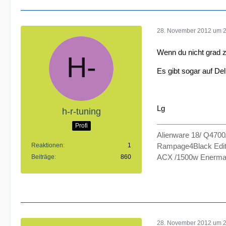
28. November 2012 um 
Wenn du nicht grad z
Es gibt sogar auf De
Lg
h-r-tuning
Profi
Alienware 18/ Q470
Reaktionen
1
Rampage4Black Edit
ACX /1500w Enermax
Beiträge
860
28. November 2012 um 