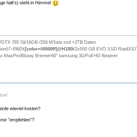
nge hält's) steht in Himmel
0/GTX 765 Sli/16GB /256 MSata ssd +2TB Daten
ion/i7-4960X
[color=#0000ff]@H100i
/2x500 GB EVO SSD Raid0/10
 MaxPro/Bluray Brenner40" samsung 3D/Full HD Beamer
20:47
rde wieviel kosten?
mir "empfehlen"?