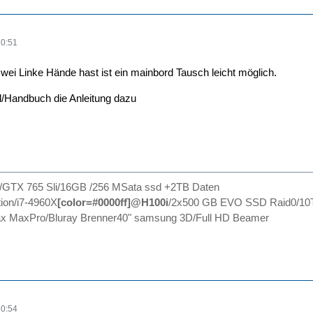
20:51
wei Linke Hände hast ist ein mainbord Tausch leicht möglich.
ll/Handbuch die Anleitung dazu
0/GTX 765 Sli/16GB /256 MSata ssd +2TB Daten
ion/i7-4960X
[color=#0000ff]@H100i
/2x500 GB EVO SSD Raid0/10
 MaxPro/Bluray Brenner40" samsung 3D/Full HD Beamer
20:54