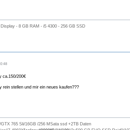
Display - 8 GB RAM - i5 4300 - 256 GB SSD
20:48
y ca.150/200€
y rein stellen und mir ein neues kaufen???
0/GTX 765 Sli/16GB /256 MSata ssd +2TB Daten