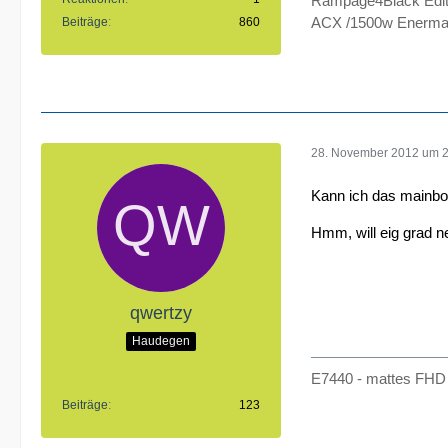
Rampage4Black Edit
ACX /1500w Enermax
Beiträge
860
28. November 2012 um 
Kann ich das mainboar
Hmm, will eig grad ne
qwertzy
Haudegen
E7440 - mattes FHD 
Beiträge
123