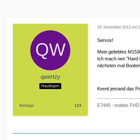
28. November 2012 um 
Servus!
Mein geliebtes M1530
Ich mach nen "Hard-R
nächsten mal Booten 
qwertzy
Haudegen
Kennt jemand das P
E7440 - mattes FHD 
Beiträge
123