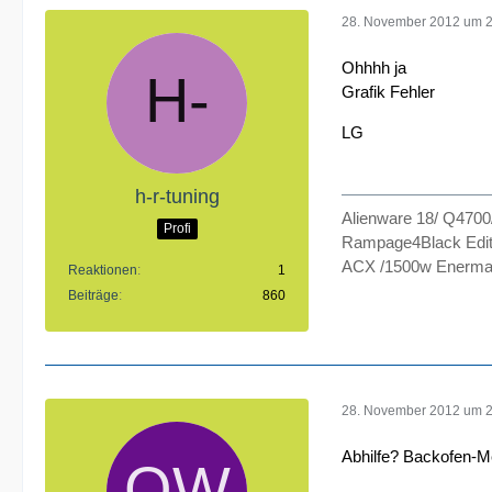
28. November 2012 um 
Ohhhh ja
Grafik Fehler
LG
h-r-tuning
Alienware 18/ Q470
Profi
Rampage4Black Edit
ACX /1500w Enermax
Reaktionen
1
Beiträge
860
28. November 2012 um 
Abhilfe? Backofen-M