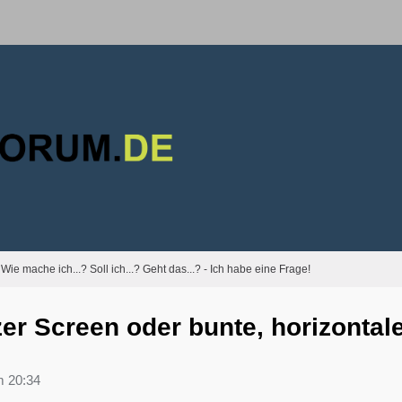
Wie mache ich...? Soll ich...? Geht das...? - Ich habe eine Frage!
r Screen oder bunte, horizontale S
m 20:34