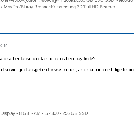
ion/i7-4960X
[color=#0000ff]@H100i
/2x500 GB EVO SSD Raid0/10
 MaxPro/Bluray Brenner40" samsung 3D/Full HD Beamer
20:49
d selber tauschen, falls ich eins bei ebay finde?
d so viel geld ausgeben für was neues, also such ich ne billige lösung
Display - 8 GB RAM - i5 4300 - 256 GB SSD