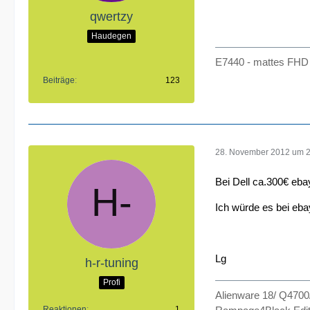
qwertzy
Haudegen
E7440 - mattes FHD 
Beiträge
123
28. November 2012 um 
Bei Dell ca.300€ eba
Ich würde es bei eba
Lg
h-r-tuning
Profi
Alienware 18/ Q470
Reaktionen
1