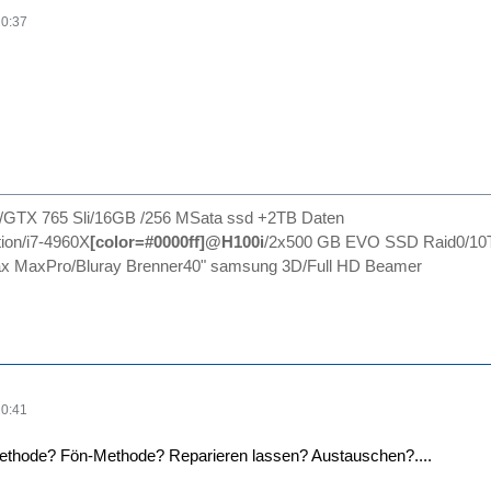
20:37
0/GTX 765 Sli/16GB /256 MSata ssd +2TB Daten
ion/i7-4960X
[color=#0000ff]@H100i
/2x500 GB EVO SSD Raid0/10
 MaxPro/Bluray Brenner40" samsung 3D/Full HD Beamer
20:41
ethode? Fön-Methode? Reparieren lassen? Austauschen?....