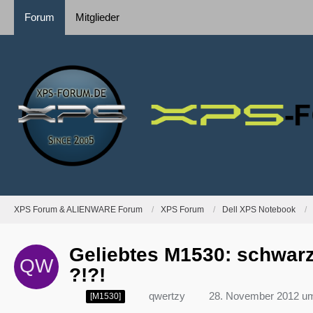
Forum
Mitglieder
XPS Forum & ALIENWARE Forum
XPS Forum
Dell XPS Notebook
Geliebtes M1530: schwarze
?!?!
qwertzy
28. November 2012 u
[M1530]