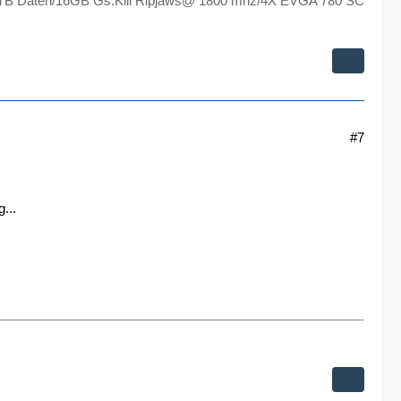
TB Daten/16GB Gs.Kill Ripjaws@ 1800 mhz/4X EVGA 780 SC
#7
...