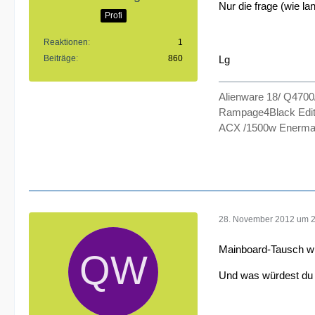
Nur die frage (wie la
Profi
Reaktionen
1
Lg
Beiträge
860
Alienware 18/ Q470
Rampage4Black Edit
ACX /1500w Enermax
28. November 2012 um 
Mainboard-Tausch wü
Und was würdest du 