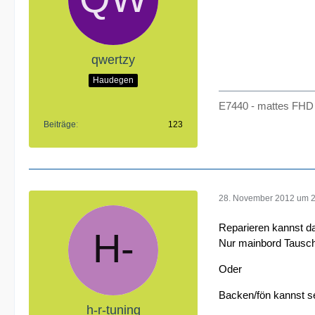
qwertzy
Haudegen
E7440 - mattes FHD 
Beiträge
123
28. November 2012 um 
Reparieren kannst da
Nur mainbord Tausc
Oder
Backen/fön kannst se
h-r-tuning