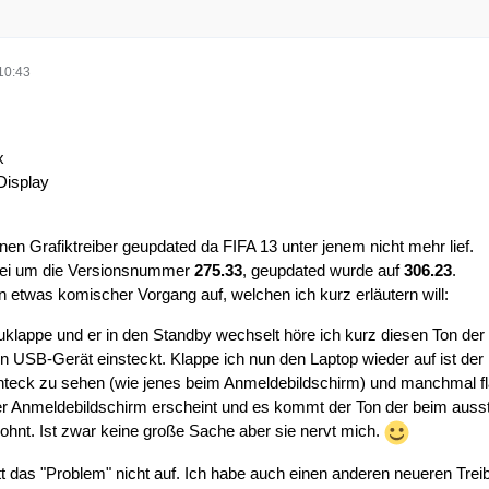
10:43
x
Display
nen Grafiktreiber geupdated da FIFA 13 unter jenem nicht mehr lief.
bei um die Versionsnummer
275.33
, geupdated wurde auf
306.23
.
ein etwas komischer Vorgang auf, welchen ich kurz erläutern will:
klappe und er in den Standby wechselt höre ich kurz diesen Ton de
USB-Gerät einsteckt. Klappe ich nun den Laptop wieder auf ist der
hteck zu sehen (wie jenes beim Anmeldebildschirm) und manchmal fl
er Anmeldebildschirm erscheint und es kommt der Ton der beim au
wohnt. Ist zwar keine große Sache aber sie nervt mich.
itt das "Problem" nicht auf. Ich habe auch einen anderen neueren Trei