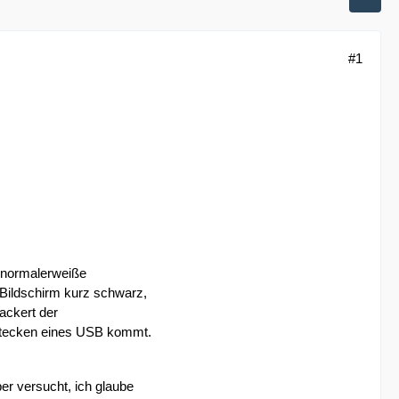
#1
r normalerweiße
 Bildschirm kurz schwarz,
ackert der
sstecken eines USB kommt.
ber versucht, ich glaube