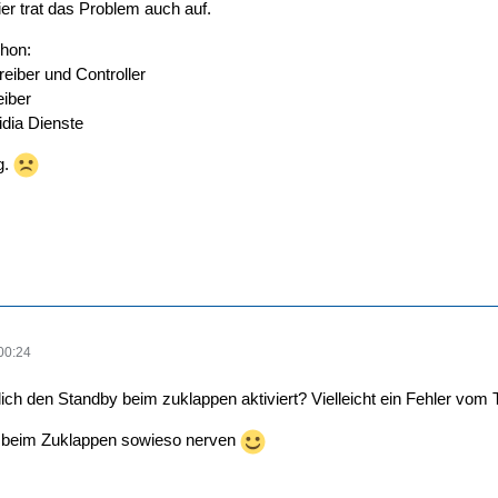
ier trat das Problem auch auf.
chon:
Treiber und Controller
eiber
idia Dienste
g.
00:24
lich den Standby beim zuklappen aktiviert? Vielleicht ein Fehler vom
 beim Zuklappen sowieso nerven