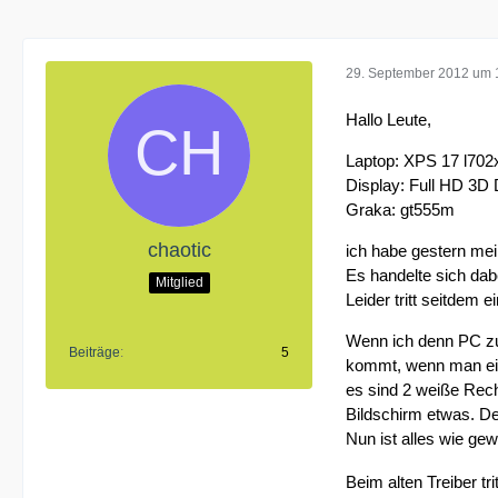
29. September 2012 um 
Hallo Leute,
Laptop: XPS 17 l702
Display: Full HD 3D 
Graka: gt555m
chaotic
ich habe gestern mei
Es handelte sich da
Mitglied
Leider tritt seitdem 
Wenn ich denn PC zu
Beiträge
5
kommt, wenn man ein 
es sind 2 weiße Rec
Bildschirm etwas. D
Nun ist alles wie ge
Beim alten Treiber tr