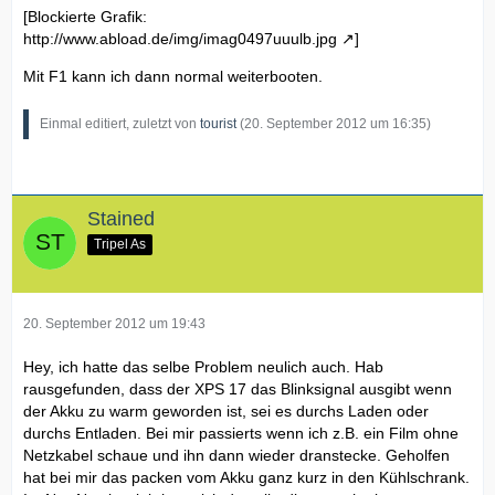
[Blockierte Grafik:
http://www.abload.de/img/imag0497uuulb.jpg
]
Mit F1 kann ich dann normal weiterbooten.
Einmal editiert, zuletzt von
tourist
(
20. September 2012 um 16:35
)
Stained
Tripel As
20. September 2012 um 19:43
Hey, ich hatte das selbe Problem neulich auch. Hab
rausgefunden, dass der XPS 17 das Blinksignal ausgibt wenn
der Akku zu warm geworden ist, sei es durchs Laden oder
durchs Entladen. Bei mir passierts wenn ich z.B. ein Film ohne
Netzkabel schaue und ihn dann wieder dranstecke. Geholfen
hat bei mir das packen vom Akku ganz kurz in den Kühlschrank.