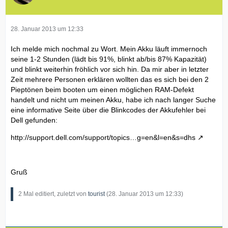
28. Januar 2013 um 12:33
Ich melde mich nochmal zu Wort. Mein Akku läuft immernoch
seine 1-2 Stunden (lädt bis 91%, blinkt ab/bis 87% Kapazität)
und blinkt weiterhin fröhlich vor sich hin. Da mir aber in letzter
Zeit mehrere Personen erklären wollten das es sich bei den 2
Pieptönen beim booten um einen möglichen RAM-Defekt
handelt und nicht um meinen Akku, habe ich nach langer Suche
eine informative Seite über die Blinkcodes der Akkufehler bei
Dell gefunden:
http://support.dell.com/support/topics…g=en&l=en&s=dhs
Gruß
2 Mal editiert, zuletzt von
tourist
(
28. Januar 2013 um 12:33
)