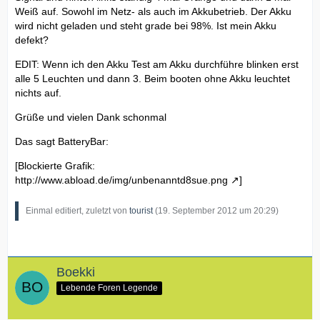
Weiß auf. Sowohl im Netz- als auch im Akkubetrieb. Der Akku
wird nicht geladen und steht grade bei 98%. Ist mein Akku
defekt?
EDIT: Wenn ich den Akku Test am Akku durchführe blinken erst
alle 5 Leuchten und dann 3. Beim booten ohne Akku leuchtet
nichts auf.
Grüße und vielen Dank schonmal
Das sagt BatteryBar:
[Blockierte Grafik:
http://www.abload.de/img/unbenanntd8sue.png
]
Einmal editiert, zuletzt von
tourist
(
19. September 2012 um 20:29
)
Boekki
Lebende Foren Legende