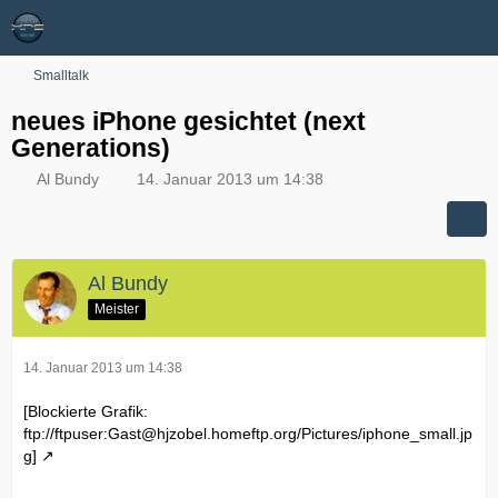
Smalltalk
neues iPhone gesichtet (next
Generations)
Al Bundy
14. Januar 2013 um 14:38
Al Bundy
Meister
14. Januar 2013 um 14:38
[Blockierte Grafik:
ftp://ftpuser:Gast@hjzobel.homeftp.org/Pictures/iphone_small.jp
g]
.