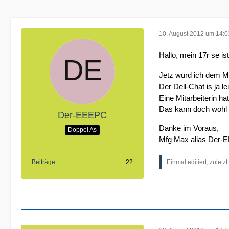
10. August 2012 um 14:0
Hallo, mein 17r se ist
Jetz würd ich dem M
Der Dell-Chat is ja le
Eine Mitarbeiterin h
Das kann doch wohl n
Der-EEEPC
Danke im Voraus,
Doppel As
Mfg Max alias Der
Beiträge
22
Einmal editiert, zuletz