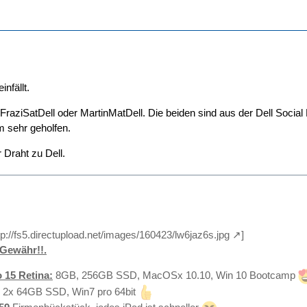
nfällt.
l FraziSatDell oder MartinMatDell. Die beiden sind aus der Dell Socia
 sehr geholfen.
 Draht zu Dell.
tp://fs5.directupload.net/images/160423/lw6jaz6s.jpg
]
Gewähr!!.
 15 Retina:
8GB, 256GB SSD, MacOSx 10.10, Win 10 Bootcamp
 2x 64GB SSD, Win7 pro 64bit