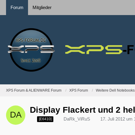
Forum
Mitglieder
XPS Forum & ALIENWARE Forum
XPS Forum
Weitere Dell Notebooks
Display Flackert und 2 he
DaRk_ViRuS
17. Juli 2012 um 
[E6410]