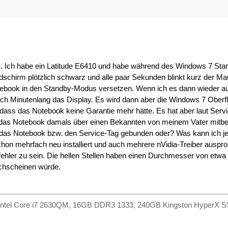
. Ich habe ein Latitude E6410 und habe während des Windows 7 Start
schirm plötzlich schwarz und alle paar Sekunden blinkt kurz der Ma
ebook in den Standby-Modus versetzen. Wenn ich es dann wieder au
och Minutenlang das Display. Es wird dann aber die Windows 7 Oberf
ass das Notebook keine Garantie mehr hätte. Es hat aber laut Ser
 das Notebook damals über einen Bekannten von meinem Vater mitbest
 das Notebook bzw. den Service-Tag gebunden oder? Was kann ich je
on mehrfach neu installiert und auch mehrere nVidia-Treiber ausprob
fehler zu sein. Die hellen Stellen haben einen Durchmesser von etwa
rchscheinen würde.
 Intel Core i7 2630QM, 16GB DDR3 1333, 240GB Kingston HyperX S