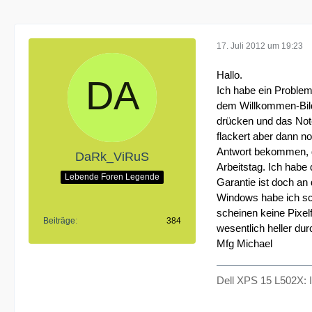
17. Juli 2012 um 19:23
Hallo.
Ich habe ein Problem
dem Willkommen-Bild
drücken und das Not
flackert aber dann n
Antwort bekommen, d
DaRk_ViRuS
Arbeitstag. Ich habe
Lebende Foren Legende
Garantie ist doch an
Windows habe ich sch
scheinen keine Pixel
Beiträge
384
wesentlich heller du
Mfg Michael
Dell XPS 15 L502X: