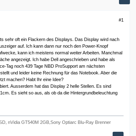
#1
s sehr oft ein Flackern des Displays. Das Display wird nach
uszeiger auf. Ich kann dann nur noch den Power-Knopf
fwecke, kann ich meistens normal weiter Arbeiten. Manchmal
läche angezeigt. Ich habe Dell angeschrieben und habe als
vice-Tag noch 439 Tage NBD ProSupport am nächsten
ellt und leider keine Rechnung für das Notebook. Aber die
tzt machen? Habt Ihr eine Idee?
iert. Ausserdem hat das Display 2 helle Stellen. Es sind
 1cm. Es sieht so aus, als ob da die Hintergrundbeleuchtung
SD, nVidia GT540M 2GB,Sony Optiarc Blu-Ray Brenner