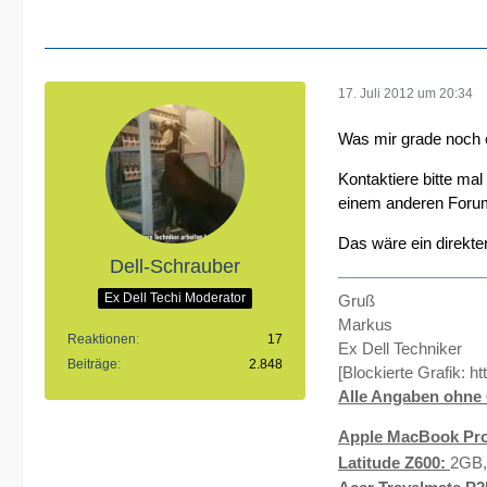
17. Juli 2012 um 20:34
Was mir grade noch ei
Kontaktiere bitte ma
einem anderen Forum
Das wäre ein direkter
Dell-Schrauber
Ex Dell Techi Moderator
Gruß
Markus
Reaktionen
17
Ex Dell Techniker
Beiträge
2.848
[Blockierte Grafik:
ht
Alle Angaben ohne 
Apple MacBook Pro
Latitude Z600:
2GB,