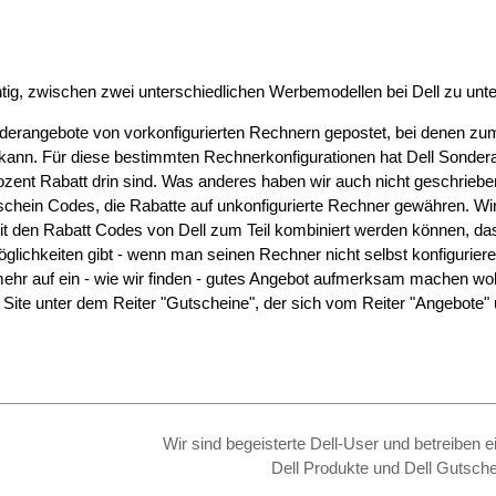
chtig, zwischen zwei unterschiedlichen Werbemodellen bei Dell zu unt
erangebote von vorkonfigurierten Rechnern gepostet, bei denen zum
kann. Für diese bestimmten Rechnerkonfigurationen hat Dell Sonder
ozent Rabatt drin sind. Was anderes haben wir auch nicht geschrieben
chein Codes, die Rabatte auf unkonfigurierte Rechner gewähren. Wir
 mit den Rabatt Codes von Dell zum Teil kombiniert werden können, d
glichkeiten gibt - wenn man seinen Rechner nicht selbst konfigurie
mehr auf ein - wie wir finden - gutes Angebot aufmerksam machen wol
 Site unter dem Reiter "Gutscheine", der sich vom Reiter "Angebote" 
Wir sind begeisterte Dell-User und betreiben e
Dell Produkte und Dell Gutsche