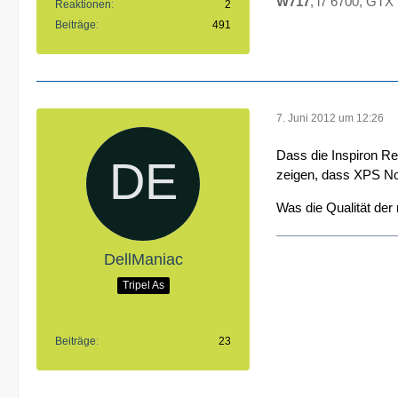
W717
, i7 6700, GT
Reaktionen
2
Beiträge
491
7. Juni 2012 um 12:26
Dass die Inspiron Re
zeigen, dass XPS Note
Was die Qualität der
DellManiac
Tripel As
Beiträge
23