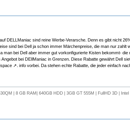
auf DELLManiac sind reine Werbe-Verarsche. Denn es gibt nicht 26% 
ise sind bei Dell ja schon immer Märchenpreise, die man nur zahlt
. Da man bei Dell aber immer gut vorkonfigurierte Kisten bekommt- di
as Angebot bei DEllManiac in Grenzen. Diese Rabatte gewährt Dell sie
dspace
. info vorbei. Da stehen echte Rabatte, die jeder einfach n
630QM | 8 GB RAM| 640GB HDD | 3GB GT 555M | FullHD 3D | Intel 