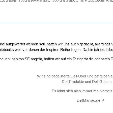
X 1070 8GB, 256GB NVMe SSD, 500 GB SSD, 1 TB HDD, 16GB RAM,
ihe aufgewertet werden soll, hatten wir uns auch gedacht, allerding
books weit vor denen der Inspiron Reihe liegen. Da bin ich jetzt doc
 neuen Inspiron SE angeht, hoffen wir auf ein Testgerät die nächste
Wir sind begeisterte Dell-User und betreiben e
Dell Produkte und Dell Gutsche
Es lohnt sich also immer mal vorbei
DellManiac.de