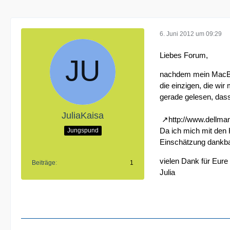
6. Juni 2012 um 09:29
Liebes Forum,
nachdem mein MacBook
die einzigen, die wir
gerade gelesen, dass
JuliaKaisa
http://www.dellma
Da ich mich mit den K
Jungspund
Einschätzung dankbar
vielen Dank für Eure
Beiträge
1
Julia