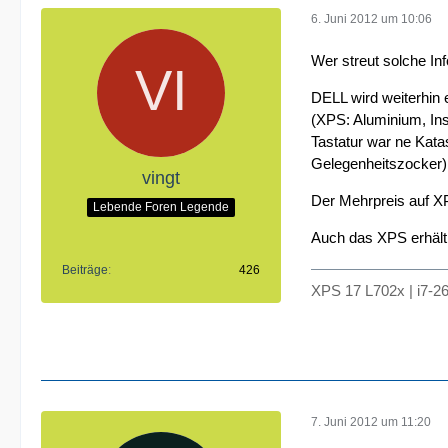
6. Juni 2012 um 10:06
Wer streut solche I
DELL wird weiterhin 
(XPS: Aluminium, Insp
Tastatur war ne Kata
Gelegenheitszocker)
vingt
Der Mehrpreis auf XP
Lebende Foren Legende
Auch das XPS erhält
Beiträge
426
XPS 17 L702x | i7-2
7. Juni 2012 um 11:20