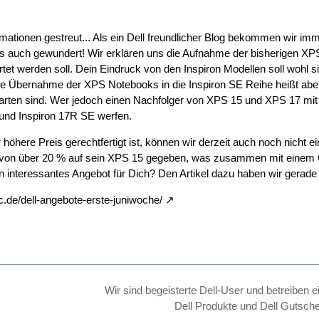
rmationen gestreut... Als ein Dell freundlicher Blog bekommen wir i
s auch gewundert! Wir erklären uns die Aufnahme der bisherigen XPS
t werden soll. Dein Eindruck von den Inspiron Modellen soll wohl s
e Übernahme der XPS Notebooks in die Inspiron SE Reihe heißt aber 
rten sind. Wer jedoch einen Nachfolger von XPS 15 und XPS 17 mit Iv
 und Inspiron 17R SE werfen.
 höhere Preis gerechtfertigt ist, können wir derzeit auch noch nicht 
 von über 20 % auf sein XPS 15 gegeben, was zusammen mit einem
 ein interessantes Angebot für Dich? Den Artikel dazu haben wir gerade o
c.de/dell-angebote-erste-juniwoche/
Wir sind begeisterte Dell-User und betreiben e
Dell Produkte und Dell Gutsche