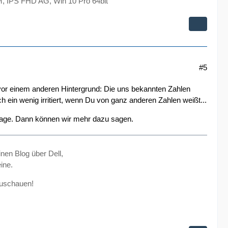
 IPS FHD AG, Win 10 Pro 64bit
#5
s vor einem anderen Hintergrund: Die uns bekannten Zahlen
h ein wenig irritiert, wenn Du von ganz anderen Zahlen weißt...
n Tage. Dann können wir mehr dazu sagen.
inen Blog über Dell,
ine.
zuschauen!