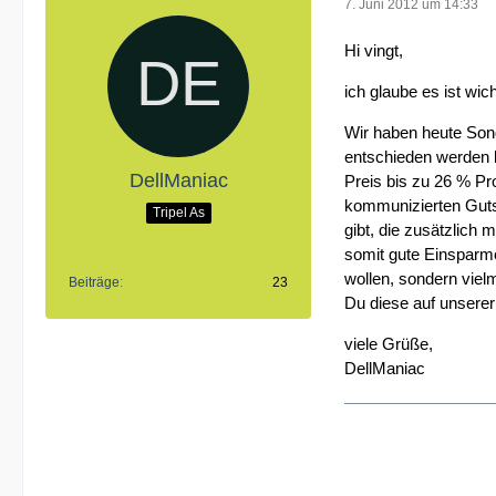
7. Juni 2012 um 14:33
Hi vingt,
ich glaube es ist wi
Wir haben heute Sond
entschieden werden 
DellManiac
Preis bis zu 26 % Pr
kommunizierten Guts
Tripel As
gibt, die zusätzlich
somit gute Einsparmö
wollen, sondern viel
Beiträge
23
Du diese auf unserer
viele Grüße,
DellManiac