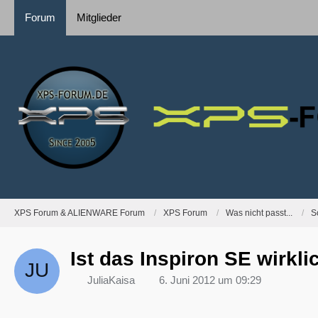
Forum
Mitglieder
XPS Forum & ALIENWARE Forum
XPS Forum
Was nicht passt...
S
Ist das Inspiron SE wirkl
JuliaKaisa
6. Juni 2012 um 09:29