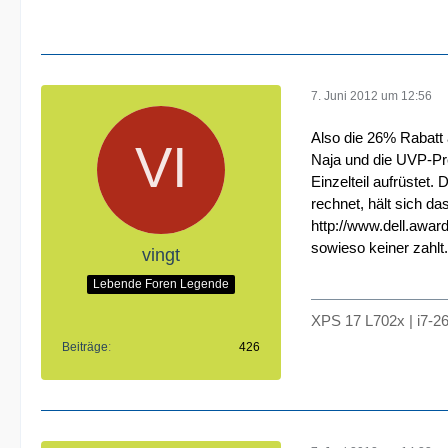
7. Juni 2012 um 12:56
Also die 26% Rabatt 
Naja und die UVP-Pre
Einzelteil aufrüstet
rechnet, hält sich d
http://www.dell.awar
sowieso keiner zahlt.
vingt
Lebende Foren Legende
XPS 17 L702x | i7-2
Beiträge
426