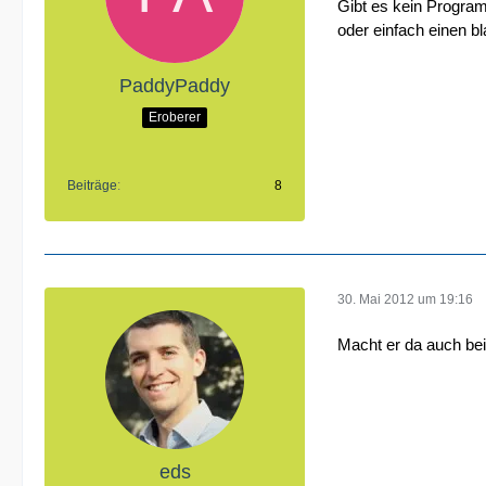
Gibt es kein Progra
oder einfach einen b
PaddyPaddy
Eroberer
Beiträge
8
30. Mai 2012 um 19:16
Macht er da auch bei
eds