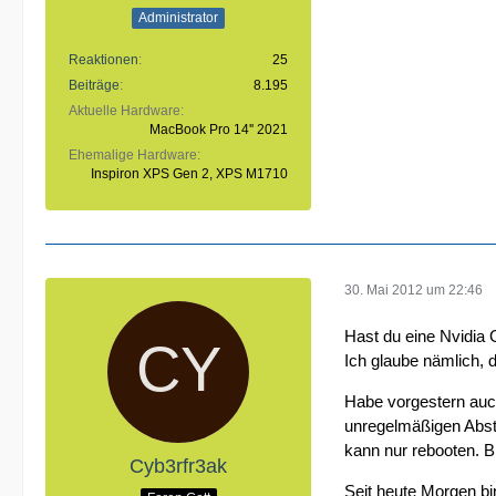
Administrator
Reaktionen
25
Beiträge
8.195
Aktuelle Hardware
MacBook Pro 14'' 2021
Ehemalige Hardware
Inspiron XPS Gen 2, XPS M1710
30. Mai 2012 um 22:46
Hast du eine Nvidia 
Ich glaube nämlich, 
Habe vorgestern auch
unregelmäßigen Abstä
kann nur rebooten. B
Cyb3rfr3ak
Seit heute Morgen bin