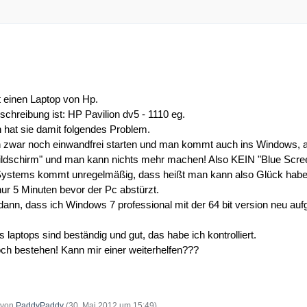
 einen Laptop von Hp.
chreibung ist: HP Pavilion dv5 - 1110 eg.
 hat sie damit folgendes Problem.
ch zwar noch einwandfrei starten und man kommt auch ins Windows, 
Bildschirm" und man kann nichts mehr machen! Also KEIN "Blue Scree
Systems kommt unregelmäßig, dass heißt man kann also Glück haben 
ur 5 Minuten bevor der Pc abstürzt.
ann, dass ich Windows 7 professional mit der 64 bit version neu aufg
laptops sind beständig und gut, das habe ich kontrolliert.
doch bestehen! Kann mir einer weiterhelfen???
t von
PaddyPaddy
(
30. Mai 2012 um 15:49
)