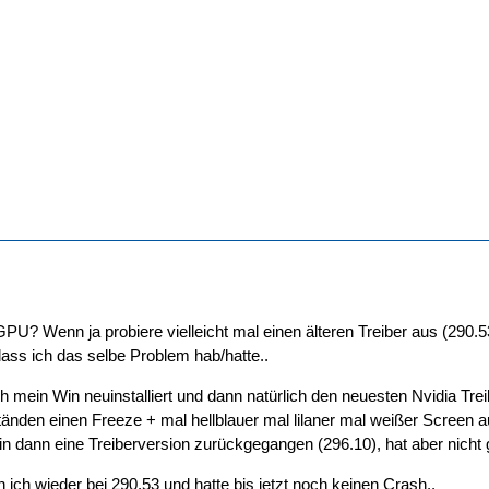
GPU? Wenn ja probiere vielleicht mal einen älteren Treiber aus (290.5
dass ich das selbe Problem hab/hatte..
 mein Win neuinstalliert und dann natürlich den neuesten Nvidia Treib
nden einen Freeze + mal hellblauer mal lilaner mal weißer Screen a
in dann eine Treiberversion zurückgegangen (296.10), hat aber nicht 
 ich wieder bei 290.53 und hatte bis jetzt noch keinen Crash..