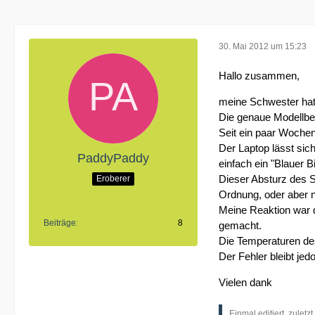
30. Mai 2012 um 15:23
Hallo zusammen,
meine Schwester hat
Die genaue Modellbes
Seit ein paar Wochen
Der Laptop lässt si
PaddyPaddy
einfach ein "Blauer 
Dieser Absturz des 
Eroberer
Ordnung, oder aber n
Meine Reaktion war d
Beiträge
8
gemacht.
Die Temperaturen des 
Der Fehler bleibt je
Vielen dank
Einmal editiert, zuletz