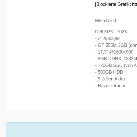
[Blockierte Grafik:
ht
Mein DELL:
Dell XPS L702X
- i7 2630QM
- GT 555M 3GB (ohn
- 17,3" @1600x900
- 8GB DDR3- 1333
- 120GB SSD (von A
- 500GB HDD
- 9 Zellen Akku
- Razer Orochi