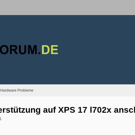
Hardware Probleme
rstützung auf XPS 17 l702x ansc
4