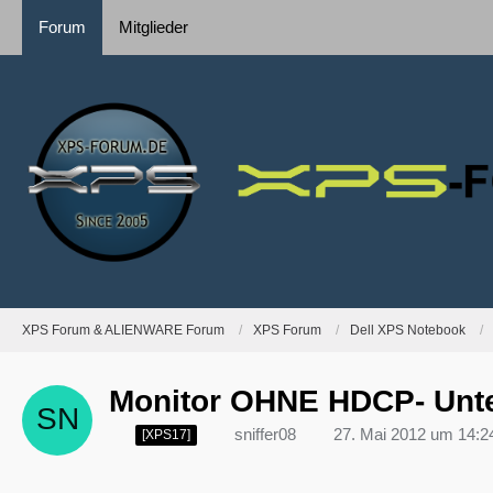
Forum
Mitglieder
XPS Forum & ALIENWARE Forum
XPS Forum
Dell XPS Notebook
Monitor OHNE HDCP- Unte
sniffer08
27. Mai 2012 um 14:2
[XPS17]