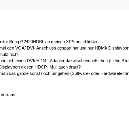
onitor Benq G2420HDBL an meinen XPS anschließen.
 mal den VGA/ DVI- Anschluss gespart hat und nur HDMI/ Displayport a
utz nicht.
t einfach einen DVI/ HDMI- Adapter dazwischenquetschen (siehe Bild
Displayport diesen HDCP- Müll auch drauf?
 man das ganze sonst noch umgehen (Software- oder Hardwaretechn
 Vorraus