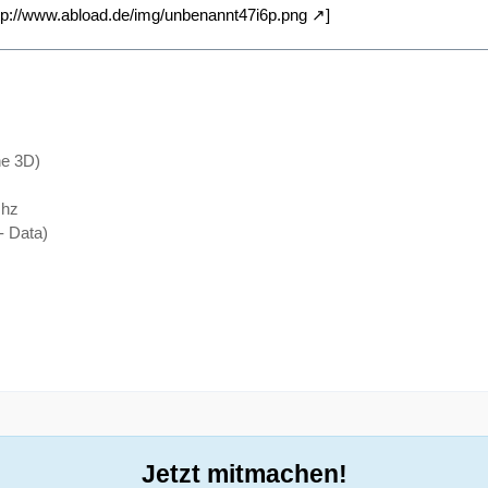
tp://www.abload.de/img/unbenannt47i6p.png
]
e 3D)
Mhz
- Data)
Jetzt mitmachen!