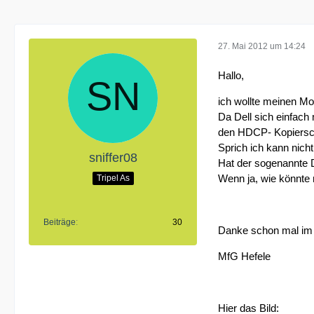
27. Mai 2012 um 14:24
Hallo,
ich wollte meinen M
Da Dell sich einfach
den HDCP- Kopiersch
Sprich ich kann nich
sniffer08
Hat der sogenannte 
Wenn ja, wie könnte
Tripel As
Beiträge
30
Danke schon mal im
MfG Hefele
Hier das Bild: