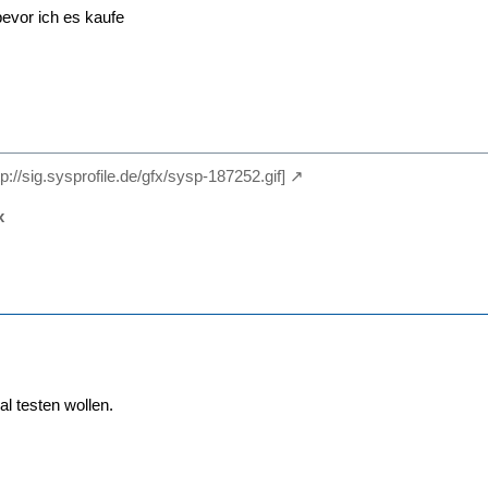
bevor ich es kaufe
tp://sig.sysprofile.de/gfx/sysp-187252.gif]
x
l testen wollen.