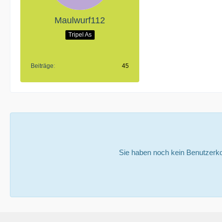
Maulwurf112
Tripel As
Beiträge
45
Sie haben noch kein Benutzerko