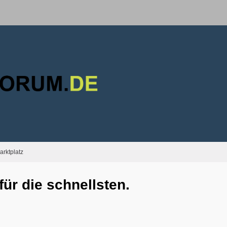
arktplatz
für die schnellsten.