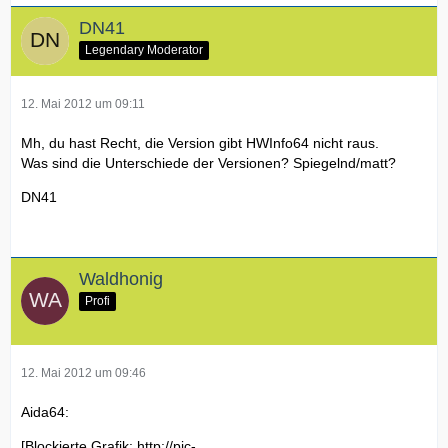
DN41
Legendary Moderator
12. Mai 2012 um 09:11
Mh, du hast Recht, die Version gibt HWInfo64 nicht raus.
Was sind die Unterschiede der Versionen? Spiegelnd/matt?
DN41
Waldhonig
Profi
12. Mai 2012 um 09:46
Aida64:
[Blockierte Grafik: http://pic-