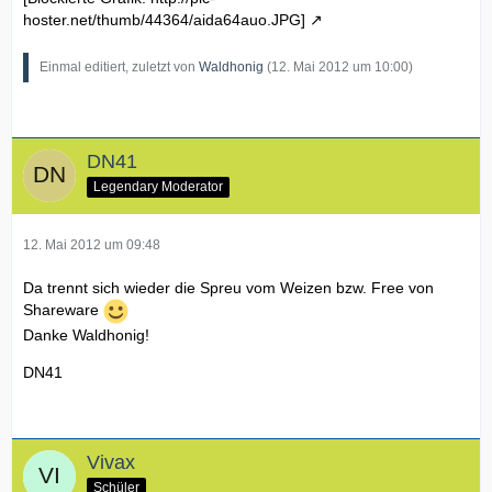
hoster.net/thumb/44364/aida64auo.JPG]
Einmal editiert, zuletzt von
Waldhonig
(
12. Mai 2012 um 10:00
)
DN41
Legendary Moderator
12. Mai 2012 um 09:48
Da trennt sich wieder die Spreu vom Weizen bzw. Free von
Shareware
Danke Waldhonig!
DN41
Vivax
Schüler