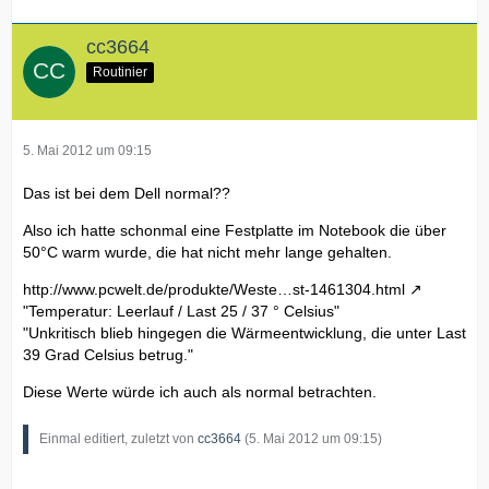
cc3664
Routinier
5. Mai 2012 um 09:15
Das ist bei dem Dell normal??
Also ich hatte schonmal eine Festplatte im Notebook die über
50°C warm wurde, die hat nicht mehr lange gehalten.
http://www.pcwelt.de/produkte/Weste…st-1461304.html
"Temperatur: Leerlauf / Last 25 / 37 ° Celsius"
"Unkritisch blieb hingegen die Wärmeentwicklung, die unter Last
39 Grad Celsius betrug."
Diese Werte würde ich auch als normal betrachten.
Einmal editiert, zuletzt von
cc3664
(
5. Mai 2012 um 09:15
)