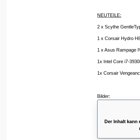
NEUTEILE:
2 x Scythe GentleTy
1 x Corsair Hydro H8
1 x Asus Rampage I
1x Intel Core i7-39
1x Corsair Vengean
Bilder:
Der Inhalt kann 