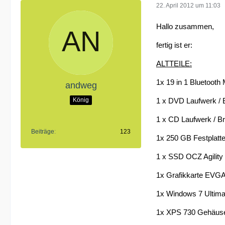
22. April 2012 um 11:03
Hallo zusammen,
fertig ist er:
ALTTEILE:
1x 19 in 1 Bluetooth
andweg
König
1 x DVD Laufwerk / 
1 x CD Laufwerk / B
Beiträge
123
1x 250 GB Festplatt
1 x SSD OCZ Agility
1x Grafikkarte EVG
1x Windows 7 Ultimat
1x XPS 730 Gehäus