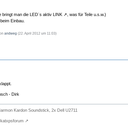
ie bringt man die LED´s aktiv
LINK
, was für Teile u.s.w.)
e beim Einbau.
von
andweg
(
22. April 2012 um 11:03
)
klappt.
sch - Dirk
armon Kardon Soundstick, 2x Dell U2711
irkatxpsforum