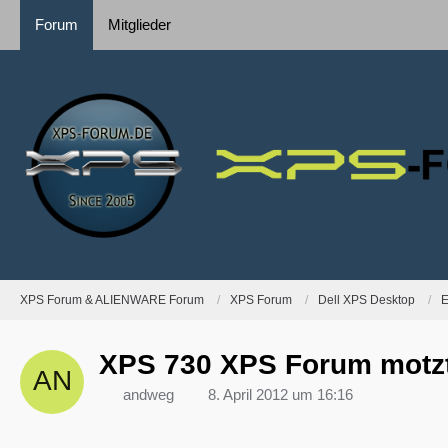
Forum
Mitglieder
XPS Forum & ALIENWARE Forum
XPS Forum
Dell XPS Desktop
E
XPS 730 XPS Forum motzt
andweg
8. April 2012 um 16:16