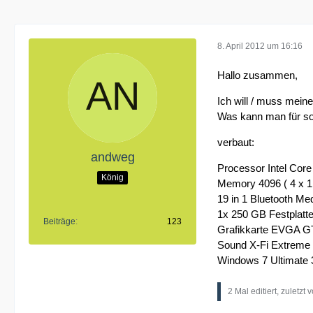
8. April 2012 um 16:16
Hallo zusammen,
Ich will / muss mei
Was kann man für so
verbaut:
andweg
Processor Intel Co
König
Memory 4096 ( 4 x 
19 in 1 Bluetooth M
1x 250 GB Festplatte
Beiträge
123
Grafikkarte EVGA 
Sound X-Fi Extreme
Windows 7 Ultimate 3
2 Mal editiert, zuletzt 