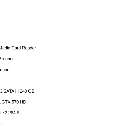
 Media Card Reader
Brenner
renner
e
 3 SATA III 240 GB
A GTX 570 HD
e 32/64 Bit
e