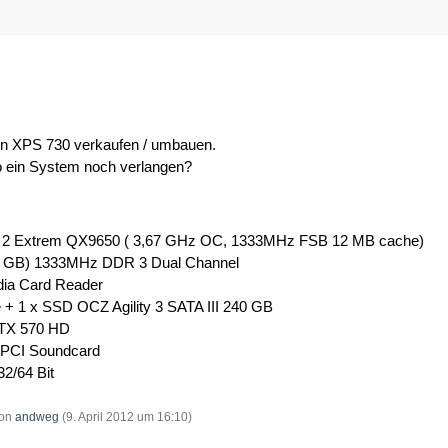
nen XPS 730 verkaufen / umbauen.
 ein System noch verlangen?
re 2 Extrem QX9650 ( 3,67 GHz OC, 1333MHz FSB 12 MB cache)
1 GB) 1333MHz DDR 3 Dual Channel
edia Card Reader
 + 1 x SSD OCZ Agility 3 SATA III 240 GB
GTX 570 HD
 PCI Soundcard
2/64 Bit
von
andweg
(
9. April 2012 um 16:10
)