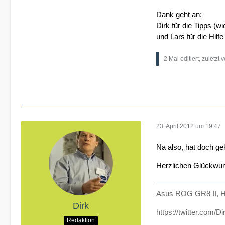
Dank geht an:
Dirk für die Tipps (w
und Lars für die Hilf
2 Mal editiert, zuletzt 
23. April 2012 um 19:47
Na also, hat doch ge
Herzlichen Glückwun
Asus ROG GR8 II, H
Dirk
https://twitter.com/D
Redaktion