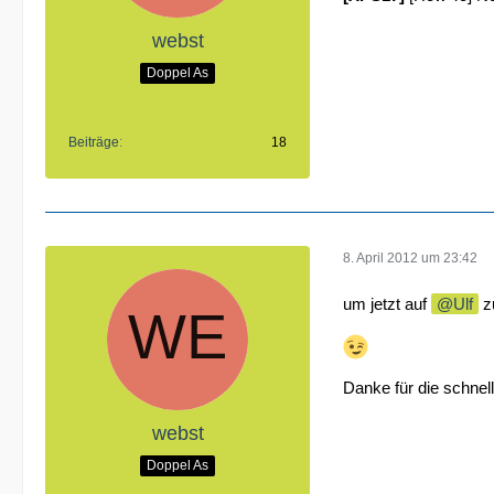
webst
Doppel As
Beiträge
18
8. April 2012 um 23:42
um jetzt auf
Ulf
zu
Danke für die schnel
webst
Doppel As