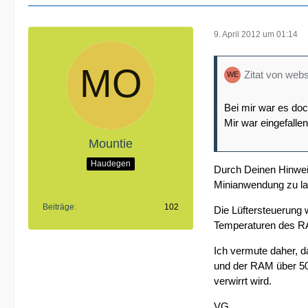
9. April 2012 um 01:14
Zitat von webs
Bei mir war es do
Mir war eingefall
Mountie
Haudegen
Durch Deinen Hinweis
Minianwendung zu lau
Beiträge
102
Die Lüftersteuerung w
Temperaturen des RA
Ich vermute daher, d
und der RAM über 50°
verwirrt wird.
VG