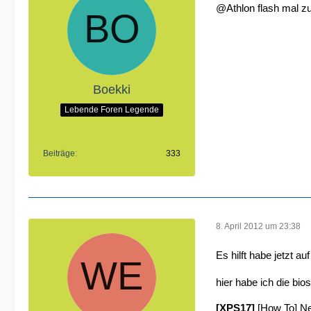
@Athlon flash mal zu
Boekki
Lebende Foren Legende
Beiträge
333
8. April 2012 um 23:38
Es hilft habe jetzt a
hier habe ich die 
[XPS17]
[How To] Ne