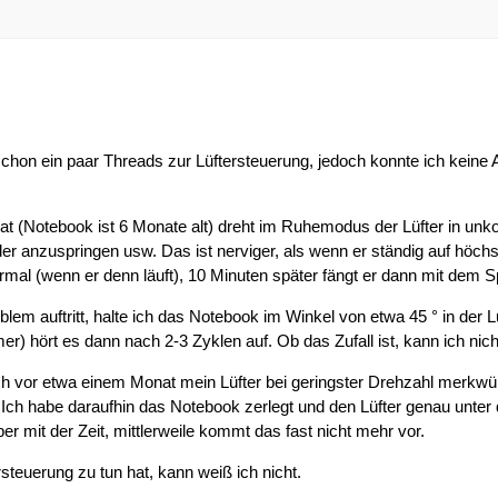
chon ein paar Threads zur Lüftersteuerung, jedoch konnte ich keine An
t (Notebook ist 6 Monate alt) dreht im Ruhemodus der Lüfter in unko
der anzuspringen usw. Das ist nerviger, als wenn er ständig auf höchs
l (wenn er denn läuft), 10 Minuten später fängt er dann mit dem Spie
m auftritt, halte ich das Notebook im Winkel von etwa 45 ° in der Lu
er) hört es dann nach 2-3 Zyklen auf. Ob das Zufall ist, kann ich nic
auch vor etwa einem Monat mein Lüfter bei geringster Drehzahl merkw
 Ich habe daraufhin das Notebook zerlegt und den Lüfter genau unte
er mit der Zeit, mittlerweile kommt das fast nicht mehr vor.
steuerung zu tun hat, kann weiß ich nicht.