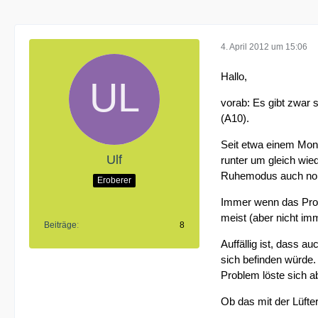
4. April 2012 um 15:06
Hallo,
vorab: Es gibt zwar s
(A10).
Seit etwa einem Mona
Ulf
runter um gleich wie
Ruhemodus auch norma
Eroberer
Immer wenn das Proble
meist (aber nicht imm
Beiträge
8
Auffällig ist, dass 
sich befinden würde.
Problem löste sich ab
Ob das mit der Lüfter