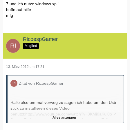
7 und ich nutze windows xp ''
hoffe auf hilfe
mfg
RicoespGamer
Mitglied
13. März 2012 um 17:21
Zitat von RicoespGamer
Hallo also um mal vorweg zu sagen ich habe um den Usb
stick zu installieren dieses Video
benutzt:
http://www.youtube.com/watch?v=3KMi0aKuj0o
Alles anzeigen
Da am Ende hat sagt er das man erst den ersten Teil
machen muss hab ich gemacht klappt alles gut ,aber wenn