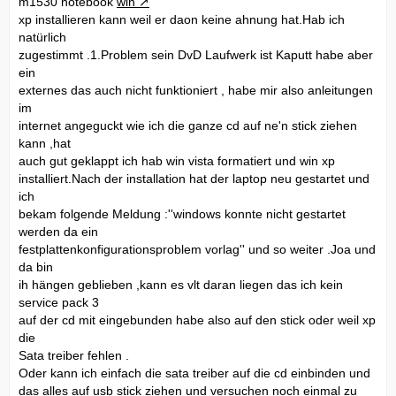
m1530 notebook
win
xp installieren kann weil er daon keine ahnung hat.Hab ich
natürlich
zugestimmt .1.Problem sein DvD Laufwerk ist Kaputt habe aber
ein
externes das auch nicht funktioniert , habe mir also anleitungen
im
internet angeguckt wie ich die ganze cd auf ne'n stick ziehen
kann ,hat
auch gut geklappt ich hab win vista formatiert und win xp
installiert.Nach der installation hat der laptop neu gestartet und
ich
bekam folgende Meldung :''windows konnte nicht gestartet
werden da ein
festplattenkonfigurationsproblem vorlag'' und so weiter .Joa und
da bin
ih hängen geblieben ,kann es vlt daran liegen das ich kein
service pack 3
auf der cd mit eingebunden habe also auf den stick oder weil xp
die
Sata treiber fehlen .
Oder kann ich einfach die sata treiber auf die cd einbinden und
das alles auf usb stick ziehen und versuchen noch einmal zu