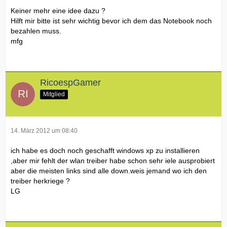
ich dann auf den 2. Teil klicke kommt diese Fehlermeldung
Keiner mehr eine idee dazu ?
:Windows could not start because the following file is
Hilft mir bitte ist sehr wichtig bevor ich dem das Notebook noch
missing or corrupt:
bezahlen muss.
\system32\hal.dll.
mfg
please re-install a copy of the above file.
weiter gehts dannn nicht ,hat jemand vlt eine andere
anleitung wie ich das auf einen usb stick installieren soll ,im
internet gibt es zwar viele anleitungen aber die meisten sind
RicoespGamer
unter windows 7 und ich nutze windows xp ''
hoffe auf hilfe
Mitglied
mfg
14. März 2012 um 08:40
ich habe es doch noch geschafft windows xp zu installieren
,aber mir fehlt der wlan treiber habe schon sehr iele ausprobiert
aber die meisten links sind alle down.weis jemand wo ich den
treiber herkriege ?
LG