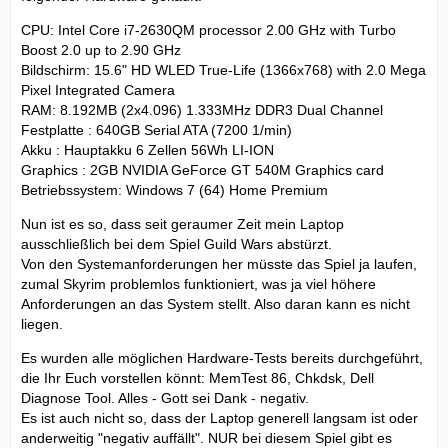
CPU: Intel Core i7-2630QM processor 2.00 GHz with Turbo
Boost 2.0 up to 2.90 GHz
Bildschirm: 15.6" HD WLED True-Life (1366x768) with 2.0 Mega
Pixel Integrated Camera
RAM: 8.192MB (2x4.096) 1.333MHz DDR3 Dual Channel
Festplatte : 640GB Serial ATA (7200 1/min)
Akku : Hauptakku 6 Zellen 56Wh LI-ION
Graphics : 2GB NVIDIA GeForce GT 540M Graphics card
Betriebssystem: Windows 7 (64) Home Premium
Nun ist es so, dass seit geraumer Zeit mein Laptop
ausschließlich bei dem Spiel Guild Wars abstürzt.
Von den Systemanforderungen her müsste das Spiel ja laufen,
zumal Skyrim problemlos funktioniert, was ja viel höhere
Anforderungen an das System stellt. Also daran kann es nicht
liegen.
Es wurden alle möglichen Hardware-Tests bereits durchgeführt,
die Ihr Euch vorstellen könnt: MemTest 86, Chkdsk, Dell
Diagnose Tool. Alles - Gott sei Dank - negativ.
Es ist auch nicht so, dass der Laptop generell langsam ist oder
anderweitig "negativ auffällt". NUR bei diesem Spiel gibt es