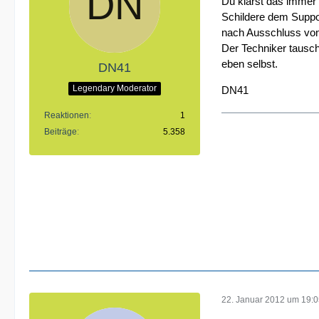
Du klärst das immer e
Schildere dem Suppor
nach Ausschluss von
Der Techniker tausch
eben selbst.
DN41
Legendary Moderator
DN41
Reaktionen
1
Beiträge
5.358
22. Januar 2012 um 19: