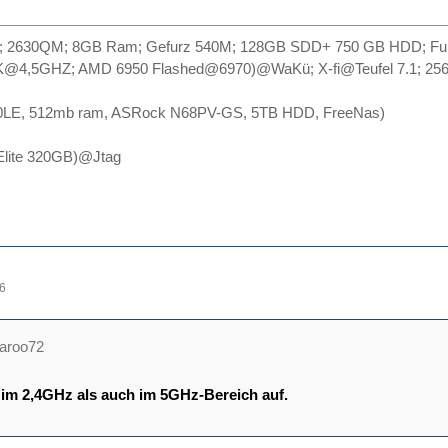
5; 2630QM; 8GB Ram; Gefurz 540M; 128GB SDD+ 750 GB HDD; Full HD
00K@4,5GHZ; AMD 6950 Flashed@6970)@WaKü; X-fi@Teufel 7.1; 256G
50LE, 512mb ram, ASRock N68PV-GS, 5TB HDD, FreeNas)
 Elite 320GB)@Jtag
26
garoo72
t im 2,4GHz als auch im 5GHz-Bereich auf.