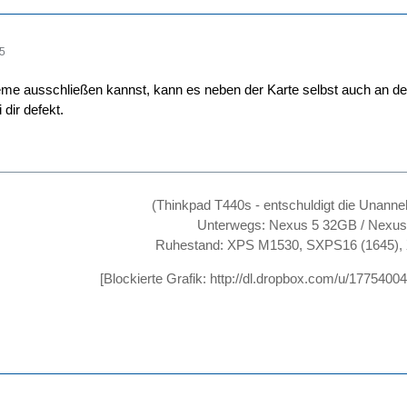
45
me ausschließen kannst, kann es neben der Karte selbst auch an der
i dir defekt.
(Thinkpad T440s - entschuldigt die Unanne
Unterwegs: Nexus 5 32GB / Nexu
Ruhestand: XPS M1530, SXPS16 (1645),
[Blockierte Grafik:
http://dl.dropbox.com/u/17754