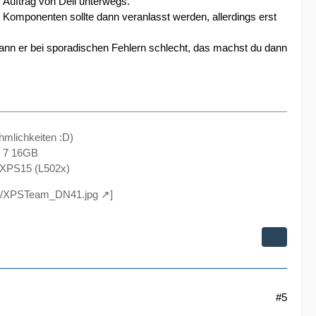
m Auftrag von Dell unterwegs.
 Komponenten sollte dann veranlasst werden, allerdings erst
 kann er bei sporadischen Fehlern schlecht, das machst du dann
hmlichkeiten :D)
s 7 16GB
 XPS15 (L502x)
004/XPSTeam_DN41.jpg
]
#5