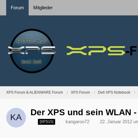
Forum
Mitglieder
XPS Forum & ALIENWARE Forum
XPS Forum
Dell XPS Notebook
Der XPS und sein WLAN - I
kangaroo72
22. Januar 2012 u
[XPS15]