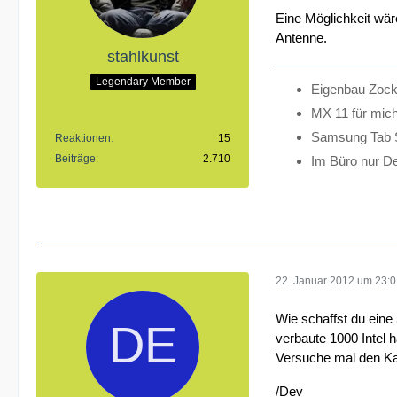
Eine Möglichkeit wäre
Antenne.
stahlkunst
Legendary Member
Eigenbau Zoc
MX 11 für mic
Samsung Tab 
Reaktionen
15
Beiträge
2.710
Im Büro nur Del
22. Januar 2012 um 23:
Wie schaffst du eine
verbaute 1000 Intel ha
Versuche mal den Ka
/Dev