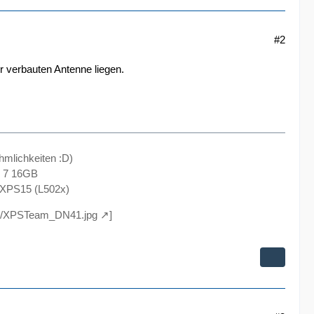
#2
 verbauten Antenne liegen.
hmlichkeiten :D)
s 7 16GB
 XPS15 (L502x)
004/XPSTeam_DN41.jpg
]