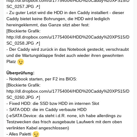
http://dl.dropbox.com/u/17754004/HDD%20Caddy%20XPS15/D
SC_0257.JPG
]
- Zu guter Letzt wird die HDD in den Caddy installiert - dieser
Caddy bietet keine Bohrungen, die HDD wird lediglich
hereingeklemmt, das Ganze sitzt aber fest:
[Blockierte Grafik:
http://dl.dropbox.com/u/17754004/HDD%20Caddy%20XPS15/D
SC_0258.JPG
]
- Der Caddy wird zurück in das Notebook gesteckt, verschraubt
und die Wartungsklappe findet auch wieder ihren gewohnten
Platz
Überprüfung:
- Notebook starten, per F2 ins BIOS:
[Blockierte Grafik:
http://dl.dropbox.com/u/17754004/HDD%20Caddy%20XPS15/D
SC_0260.JPG
]
- Fixed HDD: die SSD bzw HDD im internen Slot
- SATA ODD: die im Caddy verbaute HDD
(-eSATA Device: da steht i.d.R. none, ich habe allerdings zu
Testzwecken das frisch ausgebaute Laufwerk mit dem oben
verlinkten Kabel angeschlossen)
- Alles Paletti