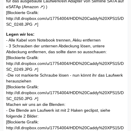
für das ausgebaute Laufwerk/ein Adapter von Slimline SATA auf
eSATAp (
Amazon
) )
[Blockierte Grafik:
http://dl.dropbox.com/u/17754004/HDD%20Caddy%20XPS15/D
SC_0248.JPG
]
Legen wir los:
- Alle Kabel vom Notebook trennen, Akku entfernen
- 3 Schrauben der unternen Abdeckung lösen, untere
Abdeckung entfernen, das sollte dann so ausschauen:
[Blockierte Grafik:
http://dl.dropbox.com/u/17754004/HDD%20Caddy%20XPS15/D
SC_0249.JPG
]
-Die rot markierte Schraube lösen - nun könnt ihr das Laufwerk
herausziehen
[Blockierte Grafik:
http://dl.dropbox.com/u/17754004/HDD%20Caddy%20XPS15/D
SC_0250.JPG
]
Machen wir uns an die Blenden:
- Die Blende am Laufwerk ist mit 2 Haken geclipst, siehe
folgende 2 Bilder:
[Blockierte Grafik:
http://dl.dropbox.com/u/17754004/HDD%20Caddy%20XPS15/D