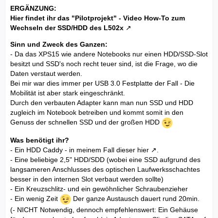
ERGÄNZUNG:
Hier findet ihr das
"Pilotprojekt" - Video How-To zum
Wechseln der SSD/HDD des L502x
Sinn und Zweck des Ganzen:
- Da das XPS15 wie andere Notebooks nur einen HDD/SSD-Slot
besitzt und SSD's noch recht teuer sind, ist die Frage, wo die
Daten verstaut werden.
Bei mir war dies immer per USB 3.0 Festplatte der Fall - Die
Mobilität ist aber stark eingeschränkt.
Durch den verbauten Adapter kann man nun SSD und HDD
zugleich im Notebook betreiben und kommt somit in den
Genuss der schnellen SSD und der großen HDD
Was benötigt ihr?
- Ein HDD Caddy - in meinem Fall dieser
hier
.
- Eine beliebige 2,5" HDD/SDD (wobei eine SSD aufgrund des
langsameren Anschlusses des optischen Laufwerksschachtes
besser in den internen Slot verbaut werden sollte)
- Ein Kreuzschlitz- und ein gewöhnlicher Schraubenzieher
- Ein wenig Zeit
Der ganze Austausch dauert rund 20min.
(- NICHT Notwendig, dennoch empfehlenswert: Ein Gehäuse