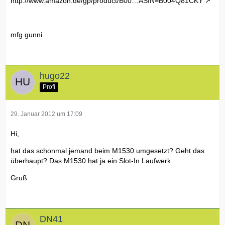
http://www.amazon.de/gp/product/B00…ASIN=B004Q81CKY
mfg gunni
hugo22
Profi
29. Januar 2012 um 17:09
Hi,
hat das schonmal jemand beim M1530 umgesetzt? Geht das
überhaupt? Das M1530 hat ja ein Slot-In Laufwerk.
Gruß
DN41