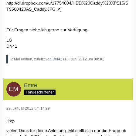
http://dl.dropbox.com/u/17754004/HDD%20Caddy%20XPS15/S
T9500420AS_Caddy.JPG
]
Für Fragen stehe ich gerne zur Verfügung.
LG
DN41
2 Mal editiert, zuletzt von
DN41
(
13. Juni 2012 um 08:36
)
Emre
Fortgeschrittener
22. Januar 2012 um 14:29
Hey,
vielen Dank für deine Anleitung. Mit stellt sich nur die Frage ob