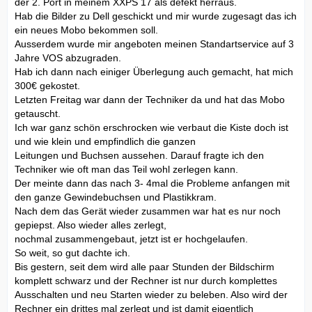
der 2. Port in meinem XXPS 17 als defekt herraus.
Hab die Bilder zu Dell geschickt und mir wurde zugesagt das ich
ein neues Mobo bekommen soll.
Ausserdem wurde mir angeboten meinen Standartservice auf 3
Jahre VOS abzugraden.
Hab ich dann nach einiger Überlegung auch gemacht, hat mich
300€ gekostet.
Letzten Freitag war dann der Techniker da und hat das Mobo
getauscht.
Ich war ganz schön erschrocken wie verbaut die Kiste doch ist
und wie klein und empfindlich die ganzen
Leitungen und Buchsen aussehen. Darauf fragte ich den
Techniker wie oft man das Teil wohl zerlegen kann.
Der meinte dann das nach 3- 4mal die Probleme anfangen mit
den ganze Gewindebuchsen und Plastikkram.
Nach dem das Gerät wieder zusammen war hat es nur noch
gepiepst. Also wieder alles zerlegt,
nochmal zusammengebaut, jetzt ist er hochgelaufen.
So weit, so gut dachte ich.
Bis gestern, seit dem wird alle paar Stunden der Bildschirm
komplett schwarz und der Rechner ist nur durch komplettes
Ausschalten und neu Starten wieder zu beleben. Also wird der
Rechner ein drittes mal zerlegt und ist damit eigentlich