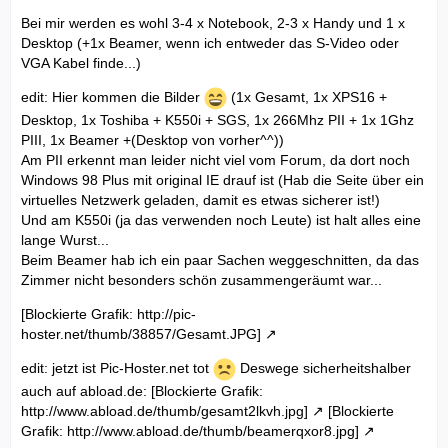
Bei mir werden es wohl 3-4 x Notebook, 2-3 x Handy und 1 x
Desktop (+1x Beamer, wenn ich entweder das S-Video oder
VGA Kabel finde...)
edit: Hier kommen die Bilder
(1x Gesamt, 1x XPS16 +
Desktop, 1x Toshiba + K550i + SGS, 1x 266Mhz PII + 1x 1Ghz
PIII, 1x Beamer +(Desktop von vorher^^))
Am PII erkennt man leider nicht viel vom Forum, da dort noch
Windows 98 Plus mit original IE drauf ist (Hab die Seite über ein
virtuelles Netzwerk geladen, damit es etwas sicherer ist!)
Und am K550i (ja das verwenden noch Leute) ist halt alles eine
lange Wurst...
Beim Beamer hab ich ein paar Sachen weggeschnitten, da das
Zimmer nicht besonders schön zusammengeräumt war...
[Blockierte Grafik: http://pic-
hoster.net/thumb/38857/Gesamt.JPG]
edit: jetzt ist Pic-Hoster.net tot
Deswege sicherheitshalber
auch auf abload.de:
[Blockierte Grafik:
http://www.abload.de/thumb/gesamt2lkvh.jpg]
[Blockierte
Grafik: http://www.abload.de/thumb/beamerqxor8.jpg]