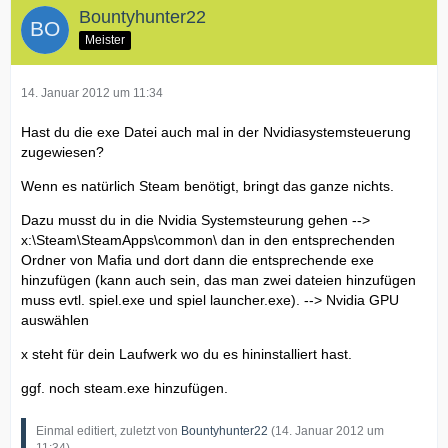
Bountyhunter22
Meister
14. Januar 2012 um 11:34
Hast du die exe Datei auch mal in der Nvidiasystemsteuerung
zugewiesen?
Wenn es natürlich Steam benötigt, bringt das ganze nichts.
Dazu musst du in die Nvidia Systemsteurung gehen -->
x:\Steam\SteamApps\common\ dan in den entsprechenden
Ordner von Mafia und dort dann die entsprechende exe
hinzufügen (kann auch sein, das man zwei dateien hinzufügen
muss evtl. spiel.exe und spiel launcher.exe). --> Nvidia GPU
auswählen
x steht für dein Laufwerk wo du es hininstalliert hast.
ggf. noch steam.exe hinzufügen.
Einmal editiert, zuletzt von
Bountyhunter22
(
14. Januar 2012 um
11:34
)