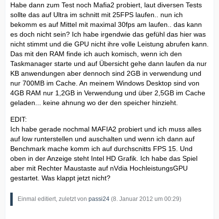
Habe dann zum Test noch Mafia2 probiert, laut diversen Tests
sollte das auf Ultra im schnitt mit 25FPS laufen.. nun ich
bekomm es auf Mittel mit maximal 30fps am laufen.. das kann
es doch nicht sein? Ich habe irgendwie das gefühl das hier was
nicht stimmt und die GPU nicht ihre volle Leistung abrufen kann.
Das mit den RAM finde ich auch komisch, wenn ich den
Taskmanager starte und auf Übersicht gehe dann laufen da nur
KB anwendungen aber dennoch sind 2GB in verwendung und
nur 700MB im Cache. An meinem Windows Desktop sind von
4GB RAM nur 1,2GB in Verwendung und über 2,5GB im Cache
geladen... keine ahnung wo der den speicher hinzieht.
EDIT:
Ich habe gerade nochmal MAFIA2 probiert und ich muss alles
auf low runterstellen und auschalten und wenn ich dann auf
Benchmark mache komm ich auf durchscnitts FPS 15. Und
oben in der Anzeige steht Intel HD Grafik. Ich habe das Spiel
aber mit Rechter Maustaste auf nVdia HochleistungsGPU
gestartet. Was klappt jetzt nicht?
Einmal editiert, zuletzt von
passi24
(
8. Januar 2012 um 00:29
)