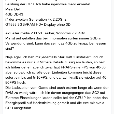
Leistung der GPU. Ich habe irgendwie mehr erwartet.
Mein Dell:
4GB DDR3
i7 der zweiten Generation 4x 2,20Ghz
GT555 3GBVRAM HD+ Display ohne 3D
Aktueller nvidia 290.53 Treiber, Windows 7 x64Bit
Mir ist auf gefallen das beim normalen surfen immer 2GB in
Verwendung sind, kann das sein das 4GB zu knapp bemessen
sind?
Naja egal, ich hab mir jedenfalls StarCraft 2 installiert und ich
bekomme es nur auf Mittlere Details flüssig am laufen, so bald
ich höher gehe habe ich zwar laut FRAPS eine FPS von 40-50
aber so bald ich scrolle oder Einheiten kommen bricht diese
sofort ein bis auf 5-10FPS, und danach knallt sie wieder auf 40-
50FPS hoch.
Die Ladezeiten vom Game sind auch extrem lange als wenn der
RAM zu wenig wäre. Ich bin davon ausgegangen das SC2 auf
Extreme Einstellungen laufen sollte bei der GPU ? Ich habe das
Energieprofil auf Höchstleistung gestellt und die exe mit nvdia
GPU ausgeführt.