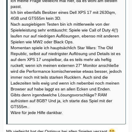
ich meine Frage vielleicht mal hier, da es wohl am besten
passt.
Ich bin ebenfalls Besitzer eines Dell XPS 17 mit 2630qm,
4GB und GT555m kein 3D.
Nach ausgiebigem Testen bin ich mittlerweile von der
Spieleleistung sehr enttäuscht: Spiele wie Call of Duty 4(!)
laufen nur auf niedrigen Auflösungen, ebenso mit anderen
Spielen wie MW2 oder Black Ops.
Momentan spiele ich hauptsächlich Star Wars: The Old
Republic, selbst auf niedrigster Auflösung und Details ist es
auf dem XPS 17 unspielbar, da es teils mehr als heftig
ruckelt; wenn ich meinen externen 27" Monitor anschließe
wird die Performance komischerweise etwas besser, jedoch
immer noch mit teils starken Rucklern. Auch sind die
Ladezeiten teils ewig und wenn ich nebenbei noch meinen
Browser auf habe laggt es an allen Ecken und Enden.
Gibts denn irgendwelche Lösungsvorschläge? RAM
aufrüsten auf 8GB? Und ja, ich starte das Spiel mit der
GT555m..
Wäre für jede Hilfe dankbar.
Mh vielleicht hat der Optimus bei allen Spielen verzagt