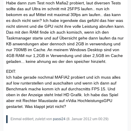
Habe dann zum Test noch Mafia2 probiert, laut diversen Tests
sollte das auf Ultra im schnitt mit 25FPS laufen.. nun ich
bekomm es auf Mittel mit maximal 30fps am laufen.. das kann
es doch nicht sein? Ich habe irgendwie das gefühl das hier was
nicht stimmt und die GPU nicht ihre volle Leistung abrufen kann.
Das mit den RAM finde ich auch komisch, wenn ich den
Taskmanager starte und auf Übersicht gehe dann laufen da nur
KB anwendungen aber dennoch sind 2GB in verwendung und
nur 700MB im Cache. An meinem Windows Desktop sind von
4GB RAM nur 1,2GB in Verwendung und über 2,5GB im Cache
geladen... keine ahnung wo der den speicher hinzieht.
EDIT:
Ich habe gerade nochmal MAFIA2 probiert und ich muss alles
auf low runterstellen und auschalten und wenn ich dann auf
Benchmark mache komm ich auf durchscnitts FPS 15. Und
oben in der Anzeige steht Intel HD Grafik. Ich habe das Spiel
aber mit Rechter Maustaste auf nVdia HochleistungsGPU
gestartet. Was klappt jetzt nicht?
Einmal editiert, zuletzt von
passi24
(
8. Januar 2012 um 00:29
)