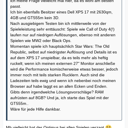
ich meine Frage vielleicht mal hier, da es wohl am besten
passt.
Ich bin ebenfalls Besitzer eines Dell XPS 17 mit 2630qm,
4GB und GT555m kein 3D.
Nach ausgiebigem Testen bin ich mittlerweile von der
Spieleleistung sehr enttäuscht: Spiele wie Call of Duty 4(!)
laufen nur auf niedrigen Auflösungen, ebenso mit anderen
Spielen wie MW2 oder Black Ops.
Momentan spiele ich hauptsächlich Star Wars: The Old
Republic, selbst auf niedrigster Auflösung und Details ist es
auf dem XPS 17 unspielbar, da es teils mehr als heftig
ruckelt; wenn ich meinen externen 27" Monitor anschließe
wird die Performance komischerweise etwas besser, jedoch
immer noch mit teils starken Rucklern. Auch sind die
Ladezeiten teils ewig und wenn ich nebenbei noch meinen
Browser auf habe laggt es an allen Ecken und Enden.
Gibts denn irgendwelche Lösungsvorschläge? RAM
aufrüsten auf 8GB? Und ja, ich starte das Spiel mit der
GT555m..
Wäre für jede Hilfe dankbar.
Mh vielleicht hat der Optimus bei allen Spielen verzagt