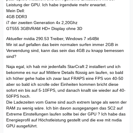
Leistung der GPU. Ich habe irgendwie mehr erwartet.
Mein Dell:
4GB DDR3
i7 der zweiten Generation 4x 2,20Ghz
GT555 3GBVRAM HD+ Display ohne 3D
Aktueller nvidia 290.53 Treiber, Windows 7 x64Bit
Mir ist auf gefallen das beim normalen surfen immer 2GB in
Verwendung sind, kann das sein das 4GB zu knapp bemessen
sind?
Naja egal, ich hab mir jedenfalls StarCraft 2 installiert und ich
bekomme es nur auf Mittlere Details flüssig am laufen, so bald
ich höher gehe habe ich zwar laut FRAPS eine FPS von 40-50
aber so bald ich scrolle oder Einheiten kommen bricht diese
sofort ein bis auf 5-10FPS, und danach knallt sie wieder auf 40-
50FPS hoch.
Die Ladezeiten vom Game sind auch extrem lange als wenn der
RAM zu wenig wäre. Ich bin davon ausgegangen das SC2 auf
Extreme Einstellungen laufen sollte bei der GPU ? Ich habe das
Energieprofil auf Höchstleistung gestellt und die exe mit nvdia
GPU ausgeführt.