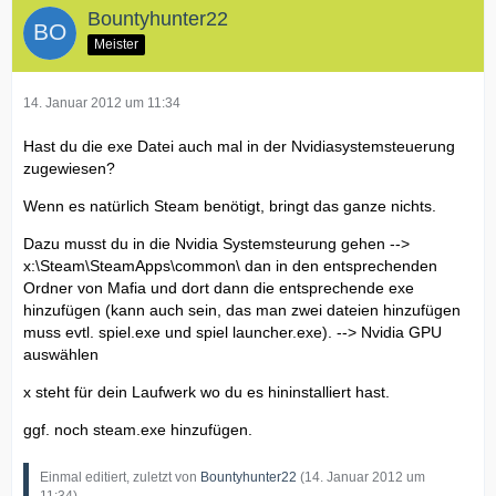
Bountyhunter22
Meister
14. Januar 2012 um 11:34
Hast du die exe Datei auch mal in der Nvidiasystemsteuerung
zugewiesen?
Wenn es natürlich Steam benötigt, bringt das ganze nichts.
Dazu musst du in die Nvidia Systemsteurung gehen -->
x:\Steam\SteamApps\common\ dan in den entsprechenden
Ordner von Mafia und dort dann die entsprechende exe
hinzufügen (kann auch sein, das man zwei dateien hinzufügen
muss evtl. spiel.exe und spiel launcher.exe). --> Nvidia GPU
auswählen
x steht für dein Laufwerk wo du es hininstalliert hast.
ggf. noch steam.exe hinzufügen.
Einmal editiert, zuletzt von
Bountyhunter22
(
14. Januar 2012 um
11:34
)