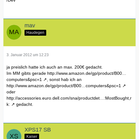
mav
Haudegen
3. Januar 2012 um 12:23
ja preislich hatte ich auch an max. 200€ gedacht.
Im MM gibts gerade
http://www.amazon.de/gp/product/B00…
computers&psc=1
, sonst hab ich an
http://www.amazon.de/gp/product/B00…computers&psc=1
oder
http://accessories.euro.dell.com/sna/productdet…:MostBought,r
k:
gedacht.
XPS17 SB
Kaiser