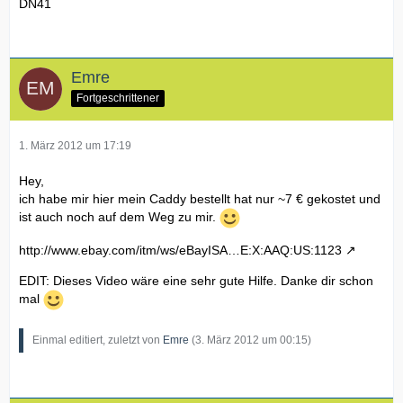
DN41
Emre
Fortgeschrittener
1. März 2012 um 17:19
Hey,
ich habe mir hier mein Caddy bestellt hat nur ~7 € gekostet und
ist auch noch auf dem Weg zu mir.
http://www.ebay.com/itm/ws/eBayISA…E:X:AAQ:US:1123
EDIT: Dieses Video wäre eine sehr gute Hilfe. Danke dir schon
mal
Einmal editiert, zuletzt von
Emre
(
3. März 2012 um 00:15
)