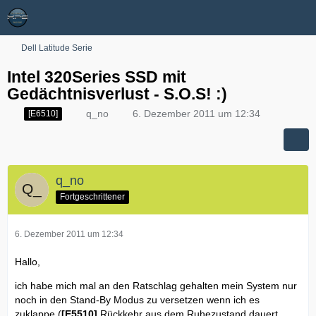
Dell Latitude Serie
Intel 320Series SSD mit
Gedächtnisverlust - S.O.S! :)
q_no
6. Dezember 2011 um 12:34
[E6510]
q_no
Fortgeschrittener
6. Dezember 2011 um 12:34
Hallo,
ich habe mich mal an den Ratschlag gehalten mein System nur
noch in den Stand-By Modus zu versetzen wenn ich es
zuklappe (
[E5510]
Rückkehr aus dem Ruhezustand dauert