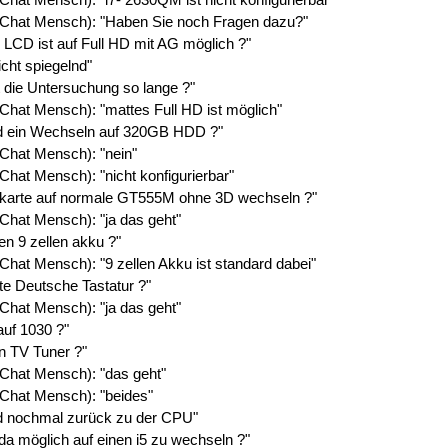
l Chat Mensch): "Haben Sie noch Fragen dazu?"
 LCD ist auf Full HD mit AG möglich ?"
icht spiegelnd"
 die Untersuchung so lange ?"
 Chat Mensch): "mattes Full HD ist möglich"
d ein Wechseln auf 320GB HDD ?"
 Chat Mensch): "nein"
Chat Mensch): "nicht konfigurierbar"
kkarte auf normale GT555M ohne 3D wechseln ?"
 Chat Mensch): "ja das geht"
en 9 zellen akku ?"
 Chat Mensch): "9 zellen Akku ist standard dabei"
te Deutsche Tastatur ?"
 Chat Mensch): "ja das geht"
auf 1030 ?"
n TV Tuner ?"
 Chat Mensch): "das geht"
 Chat Mensch): "beides"
d nochmal zurück zu der CPU"
 da möglich auf einen i5 zu wechseln ?"