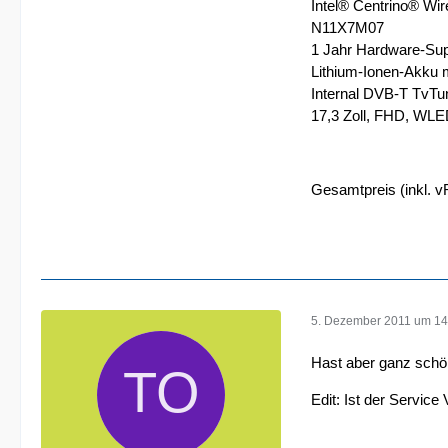
Intel® Centrino® Wir
N11X7M07
1 Jahr Hardware-Sup
Lithium-Ionen-Akku m
Internal DVB-T TvTu
17,3 Zoll, FHD, WLED
Gesamtpreis (inkl. 
5. Dezember 2011 um 14
Hast aber ganz schö
Edit: Ist der Servi