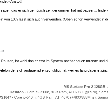
ndet - Anstoß
 sagen das er sich gemütlich zeit genommen hat mit pausen... finde i
in von 10% lässt sich auch verwenden. (Oben schon verwendet in 
:35
 Pausen, ist wohl das er erst im System nachschauen musste und da
lefon der sich andauernd entschuldigt hat, weil es lang dauerte :pinc
MS Surface Pro 2 128GB
Desktop
- Core i5-2500k, 8GB Ram, ATI 6950 (@6970), Sam
PS1647
- Core i5-540m, 4GB Ram, ATI 4670 (@800/888Mhz), Samsu