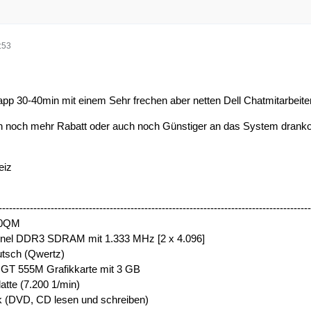
:53
app 30-40min mit einem Sehr frechen aber netten Dell Chatmitarbeiter
on noch mehr Rabatt oder auch noch Günstiger an das System dran
eiz
------------------------------------------------------------------------------------------
70QM
nel DDR3 SDRAM mit 1.333 MHz [2 x 4.096]
eutsch (Qwertz)
T 555M Grafikkarte mit 3 GB
tte (7.200 1/min)
(DVD, CD lesen und schreiben)