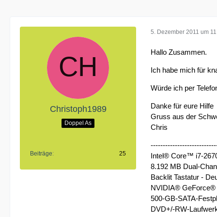
5. Dezember 2011 um 11
Hallo Zusammen.
Ich habe mich für kn
Würde ich per Telef
Danke für eure Hilfe
Christoph1989
Gruss aus der Schw
Doppel As
Chris
---------------------------
Beiträge
25
Intel® Core™ i7-26
8.192 MB Dual-Chan
Backlit Tastatur - D
NVIDIA® GeForce® G
500-GB-SATA-Festpla
DVD+/-RW-Laufwerk 