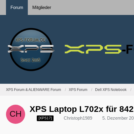
Forum
Mitglieder
XPS Forum & ALIENWARE Forum
XPS Forum
Dell XPS Notebook
XPS Laptop L702x für 842
Christoph1989
5. Dezember 20
[XPS17]