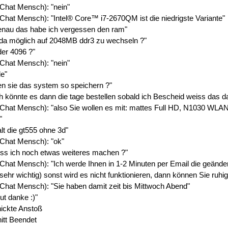
 Chat Mensch): "nein"
 Chat Mensch): "Intel® Core™ i7-2670QM ist die niedrigste Variante"
enau das habe ich vergessen den ram"
s da möglich auf 2048MB ddr3 zu wechseln ?"
der 4096 ?"
 Chat Mensch): "nein"
e"
en sie das system so speichern ?"
h könnte es dann die tage bestellen sobald ich Bescheid weiss das da
 Chat Mensch): "also Sie wollen es mit: mattes Full HD, N1030 WLAN, T
"
lt die gt555 ohne 3d"
 Chat Mensch): "ok"
ss ich noch etwas weiteres machen ?"
 Chat Mensch): "Ich werde Ihnen in 1-2 Minuten per Email die geändert
t sehr wichtig) sonst wird es nicht funktionieren, dann können Sie ruh
 Chat Mensch): "Sie haben damit zeit bis Mittwoch Abend"
ut danke :)"
ickte Anstoß
tt Beendet