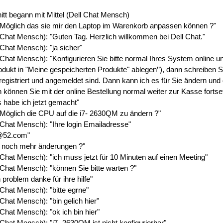
t begann mit Mittel (Dell Chat Mensch)
s Möglich das sie mir den Laptop im Warenkorb anpassen können ?"
 Chat Mensch): "Guten Tag. Herzlich willkommen bei Dell Chat."
 Chat Mensch): "ja sicher"
 Chat Mensch): "Konfigurieren Sie bitte normal Ihres System online u
Produkt in "Meine gespeicherten Produkte" ablegen’’), dann schreiben Si
registriert und angemeldet sind. Dann kann ich es für Sie ändern und
 können Sie mit der online Bestellung normal weiter zur Kasse fortse
 habe ich jetzt gemacht"
 Möglich die CPU auf die i7- 2630QM zu ändern ?"
 Chat Mensch): "Ihre login Emailadresse"
@52.com"
 noch mehr änderungen ?"
 Chat Mensch): "ich muss jetzt für 10 Minuten auf einen Meeting"
 Chat Mensch): "können Sie bitte warten ?"
 problem danke für ihre hilfe"
 Chat Mensch): "bitte egrne"
Chat Mensch): "bin gelich hier"
Chat Mensch): "ok ich bin hier"
 Chat Mensch): "i7- 2630QM ist nicht konfigurierbar"