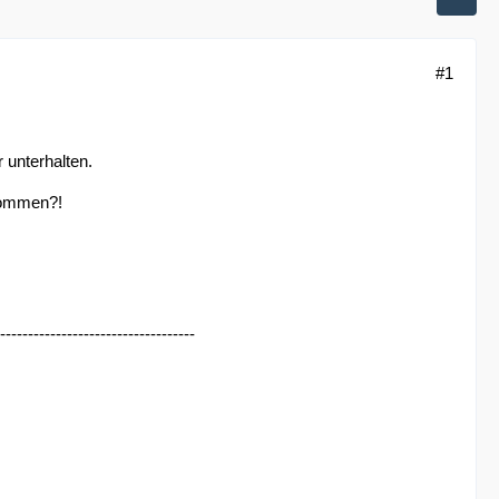
#1
 unterhalten.
kommen?!
-----------------------------------