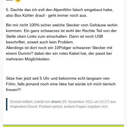
5. Dachte das ich evtl den Alpenföhn falsch eingebaut habe,
also Box Kühler drauf - geht immer noch aus.
Bin mir nicht 100% sicher welche Stecker vom Gehäuse wohin
kommen. Ein ganz schwarzes ist wohl der Rechte Teil von der
Stelle oben Links zum einschalten. Dann ist noch USB
beschriftet, soweit auch kein Problem.
Allerdings ist dort noch ein 10Poliger schwarzer Stecker mit
einem Dummi? dabei der ein rotes Kabel hat, der passt bei
mehreren Möglichkeiten.
Sitze hier jetzt seit 5 Uhr und bekomme echt langsam nen
Föhn, falls jemand noch eine Idee hat würde ich mich tierisch
freuen!!!
Einmal editiert, zuletzt von
disem
(
20. November 2011 um 23:17
) aus
folgendem Grund: Problem gelöst, andere Fragen ergeben sich