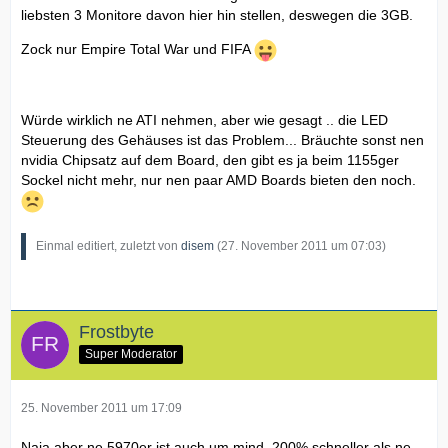
liebsten 3 Monitore davon hier hin stellen, deswegen die 3GB.
Zock nur Empire Total War und FIFA
Würde wirklich ne ATI nehmen, aber wie gesagt .. die LED
Steuerung des Gehäuses ist das Problem... Bräuchte sonst nen
nvidia Chipsatz auf dem Board, den gibt es ja beim 1155ger
Sockel nicht mehr, nur nen paar AMD Boards bieten den noch.
Einmal editiert, zuletzt von
disem
(
27. November 2011 um 07:03
)
Frostbyte
Super Moderator
25. November 2011 um 17:09
Naja aber ne 5970er ist auch um mind. 200% schneller als ne