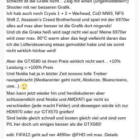
schlecht ist die Grafik nicht... Zeig mir einen (ungemoddeten!!)
Shooter mit ner besseren Grafik.
Ich hab auch noch Crysis 1 + 2 + Warhead, CoD MW3, NFS
Shift 2, Assassin's Creed Brotherhood und spiel mit der 6970er
alles auf max aber besser ist die Grafik dort nirgends!
Und ob die Graka heiß wird sagt nicht viel aus! Meine 6970er
wird zwar max. 80°C warm aber das liegt vielleicht daran das
ich die Lüftersteuerung etwas gemoddet habe und sie somit
nicht wirklich hörbar wird!
Aber die GTX580 ist ihren Preis wirklich nicht wert... +10%
Leistung = +100% Preis
Und Nvidia hat ja in letzter Zeit sooooo tolle Treiber
rausgebracht (Mediacenter geht nicht, Abstürze, Bluescreens,
usw...)
Man kann jetzt wieder hin und herdiskutieren aber
schlussendlich sind Nvidia und AMD/ATI gar nicht so
verschieden (jede macht Fehler) und deswegen würde ich zur
HD6970 oder zur GTX570 greifen!
Sind beide gleich schnell und kosten gleich viel und sind vom
P/L her doch um einiges besser als die GTX580!
edit: FIFA12 geht auf ner 4890er @FHD mit max. Details