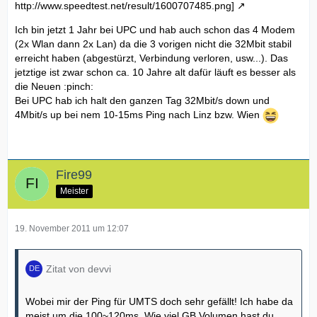
http://www.speedtest.net/result/1600707485.png]
Ich bin jetzt 1 Jahr bei UPC und hab auch schon das 4 Modem
(2x Wlan dann 2x Lan) da die 3 vorigen nicht die 32Mbit stabil
erreicht haben (abgestürzt, Verbindung verloren, usw...). Das
jetztige ist zwar schon ca. 10 Jahre alt dafür läuft es besser als
die Neuen :pinch:
Bei UPC hab ich halt den ganzen Tag 32Mbit/s down und
4Mbit/s up bei nem 10-15ms Ping nach Linz bzw. Wien
Fire99
Meister
19. November 2011 um 12:07
Zitat von devvi
Wobei mir der Ping für UMTS doch sehr gefällt! Ich habe da
meist um die 100~120ms. Wie viel GB Volumen hast du