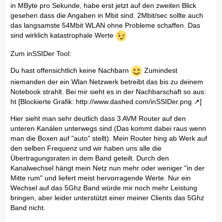
in MByte pro Sekunde, habe erst jetzt auf den zweiten Blick
gesehen dass die Angaben in Mbit sind. 2Mbit/sec sollte auch
das langsamste 54Mbit WLAN ohne Probleme schaffen. Das
sind wirklich katastrophale Werte
Zum inSSIDer Tool:
Du hast offensichtlich keine Nachbarn
Zumindest
niemanden der ein Wlan Netzwerk betreibt das bis zu deinem
Notebook strahlt. Bei mir sieht es in der Nachbarschaft so aus:
ht [Blockierte Grafik:
http://www.dashed.com/inSSIDer.png
]
Hier sieht man sehr deutlich dass 3 AVM Router auf den
unteren Kanälen unterwegs sind (Das kommt dabei raus wenn
man die Boxen auf "auto" stellt). Mein Router hing ab Werk auf
den selben Frequenz und wir haben uns alle die
Übertragungsraten in dem Band geteilt. Durch den
Kanalwechsel hängt mein Netz nun mehr oder weniger "in der
Mitte rum" und liefert meist hervorragende Werte. Nur ein
Wechsel auf das 5Ghz Band würde mir noch mehr Leistung
bringen, aber leider unterstützt einer meiner Clients das 5Ghz
Band nicht.