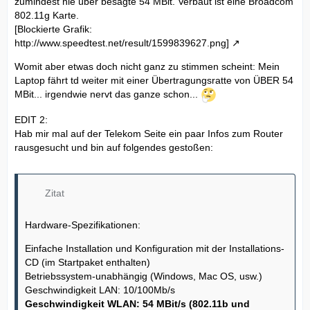
zumindest nie über besagte 54 MBit. Verbaut ist eine Broadcom
802.11g Karte.
[Blockierte Grafik:
http://www.speedtest.net/result/1599839627.png]
Womit aber etwas doch nicht ganz zu stimmen scheint: Mein
Laptop fährt td weiter mit einer Übertragungsratte von ÜBER 54
MBit... irgendwie nervt das ganze schon...
EDIT 2:
Hab mir mal auf der Telekom Seite ein paar Infos zum Router
rausgesucht und bin auf folgendes gestoßen:
Zitat
Hardware-Spezifikationen:
Einfache Installation und Konfiguration mit der Installations-
CD (im Startpaket enthalten)
Betriebssystem-unabhängig (Windows, Mac OS, usw.)
Geschwindigkeit LAN: 10/100Mb/s
Geschwindigkeit WLAN: 54 MBit/s (802.11b und