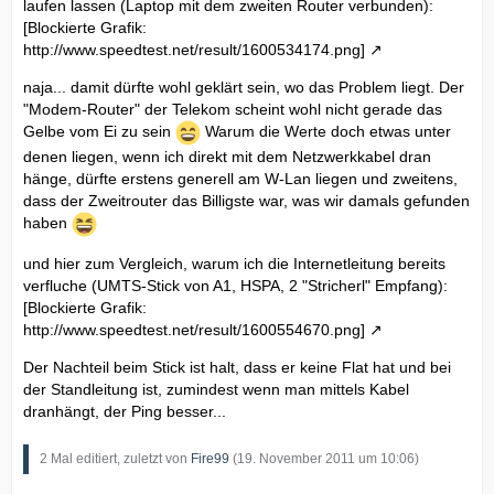
laufen lassen (Laptop mit dem zweiten Router verbunden):
[Blockierte Grafik:
http://www.speedtest.net/result/1600534174.png]
naja... damit dürfte wohl geklärt sein, wo das Problem liegt. Der
"Modem-Router" der Telekom scheint wohl nicht gerade das
Gelbe vom Ei zu sein
Warum die Werte doch etwas unter
denen liegen, wenn ich direkt mit dem Netzwerkkabel dran
hänge, dürfte erstens generell am W-Lan liegen und zweitens,
dass der Zweitrouter das Billigste war, was wir damals gefunden
haben
und hier zum Vergleich, warum ich die Internetleitung bereits
verfluche (UMTS-Stick von A1, HSPA, 2 "Stricherl" Empfang):
[Blockierte Grafik:
http://www.speedtest.net/result/1600554670.png]
Der Nachteil beim Stick ist halt, dass er keine Flat hat und bei
der Standleitung ist, zumindest wenn man mittels Kabel
dranhängt, der Ping besser...
2 Mal editiert, zuletzt von
Fire99
(
19. November 2011 um 10:06
)