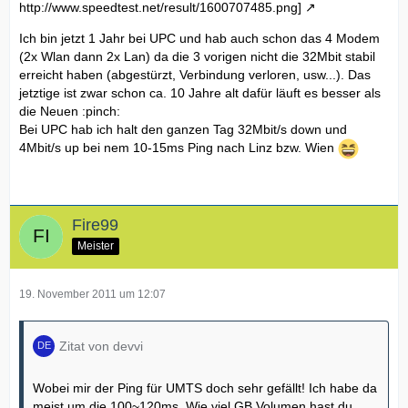
http://www.speedtest.net/result/1600707485.png]
Ich bin jetzt 1 Jahr bei UPC und hab auch schon das 4 Modem
(2x Wlan dann 2x Lan) da die 3 vorigen nicht die 32Mbit stabil
erreicht haben (abgestürzt, Verbindung verloren, usw...). Das
jetztige ist zwar schon ca. 10 Jahre alt dafür läuft es besser als
die Neuen :pinch:
Bei UPC hab ich halt den ganzen Tag 32Mbit/s down und
4Mbit/s up bei nem 10-15ms Ping nach Linz bzw. Wien
Fire99
Meister
19. November 2011 um 12:07
Zitat von devvi
Wobei mir der Ping für UMTS doch sehr gefällt! Ich habe da
meist um die 100~120ms. Wie viel GB Volumen hast du