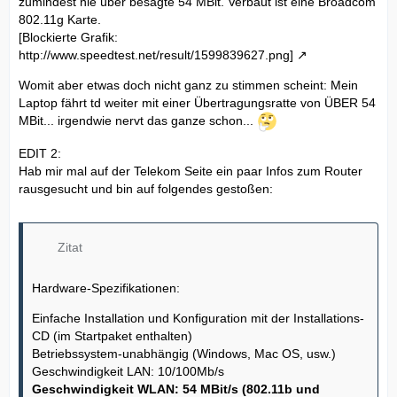
zumindest nie über besagte 54 MBit. Verbaut ist eine Broadcom
802.11g Karte.
[Blockierte Grafik:
http://www.speedtest.net/result/1599839627.png]
Womit aber etwas doch nicht ganz zu stimmen scheint: Mein
Laptop fährt td weiter mit einer Übertragungsratte von ÜBER 54
MBit... irgendwie nervt das ganze schon...
EDIT 2:
Hab mir mal auf der Telekom Seite ein paar Infos zum Router
rausgesucht und bin auf folgendes gestoßen:
Zitat
Hardware-Spezifikationen:
Einfache Installation und Konfiguration mit der Installations-
CD (im Startpaket enthalten)
Betriebssystem-unabhängig (Windows, Mac OS, usw.)
Geschwindigkeit LAN: 10/100Mb/s
Geschwindigkeit WLAN: 54 MBit/s (802.11b und