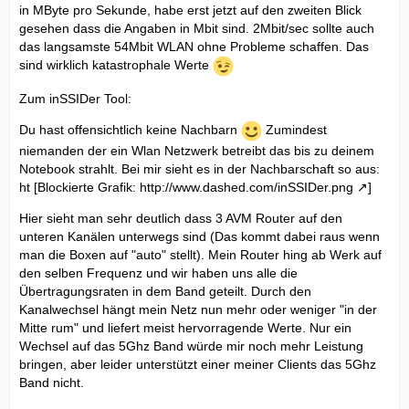
in MByte pro Sekunde, habe erst jetzt auf den zweiten Blick
gesehen dass die Angaben in Mbit sind. 2Mbit/sec sollte auch
das langsamste 54Mbit WLAN ohne Probleme schaffen. Das
sind wirklich katastrophale Werte
Zum inSSIDer Tool:
Du hast offensichtlich keine Nachbarn
Zumindest
niemanden der ein Wlan Netzwerk betreibt das bis zu deinem
Notebook strahlt. Bei mir sieht es in der Nachbarschaft so aus:
ht [Blockierte Grafik:
http://www.dashed.com/inSSIDer.png
]
Hier sieht man sehr deutlich dass 3 AVM Router auf den
unteren Kanälen unterwegs sind (Das kommt dabei raus wenn
man die Boxen auf "auto" stellt). Mein Router hing ab Werk auf
den selben Frequenz und wir haben uns alle die
Übertragungsraten in dem Band geteilt. Durch den
Kanalwechsel hängt mein Netz nun mehr oder weniger "in der
Mitte rum" und liefert meist hervorragende Werte. Nur ein
Wechsel auf das 5Ghz Band würde mir noch mehr Leistung
bringen, aber leider unterstützt einer meiner Clients das 5Ghz
Band nicht.