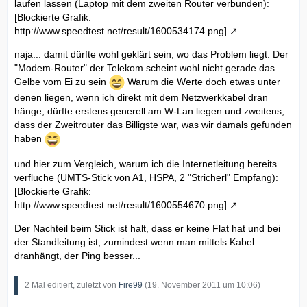
laufen lassen (Laptop mit dem zweiten Router verbunden):
[Blockierte Grafik:
http://www.speedtest.net/result/1600534174.png]
naja... damit dürfte wohl geklärt sein, wo das Problem liegt. Der
"Modem-Router" der Telekom scheint wohl nicht gerade das
Gelbe vom Ei zu sein
Warum die Werte doch etwas unter
denen liegen, wenn ich direkt mit dem Netzwerkkabel dran
hänge, dürfte erstens generell am W-Lan liegen und zweitens,
dass der Zweitrouter das Billigste war, was wir damals gefunden
haben
und hier zum Vergleich, warum ich die Internetleitung bereits
verfluche (UMTS-Stick von A1, HSPA, 2 "Stricherl" Empfang):
[Blockierte Grafik:
http://www.speedtest.net/result/1600554670.png]
Der Nachteil beim Stick ist halt, dass er keine Flat hat und bei
der Standleitung ist, zumindest wenn man mittels Kabel
dranhängt, der Ping besser...
2 Mal editiert, zuletzt von
Fire99
(
19. November 2011 um 10:06
)