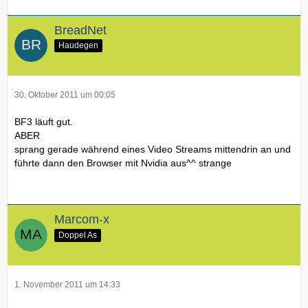
BreadNet
Haudegen
30. Oktober 2011 um 00:05
BF3 läuft gut.
ABER
sprang gerade während eines Video Streams mittendrin an und
führte dann den Browser mit Nvidia aus^^ strange
Marcom-x
Doppel As
1. November 2011 um 14:33