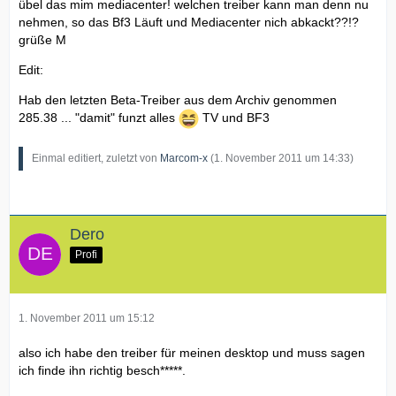
übel das mim mediacenter! welchen treiber kann man denn nu
nehmen, so das Bf3 Läuft und Mediacenter nich abkackt??!?
grüße M
Edit:
Hab den letzten Beta-Treiber aus dem Archiv genommen
285.38 ... "damit" funzt alles
TV und BF3
Einmal editiert, zuletzt von
Marcom-x
(
1. November 2011 um 14:33
)
Dero
Profi
1. November 2011 um 15:12
also ich habe den treiber für meinen desktop und muss sagen
ich finde ihn richtig besch*****.