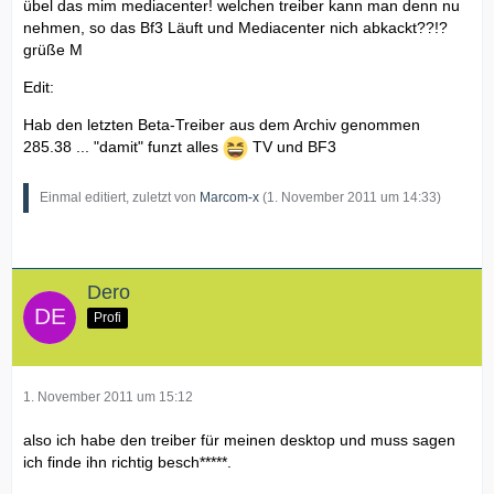
übel das mim mediacenter! welchen treiber kann man denn nu
nehmen, so das Bf3 Läuft und Mediacenter nich abkackt??!?
grüße M
Edit:
Hab den letzten Beta-Treiber aus dem Archiv genommen
285.38 ... "damit" funzt alles
TV und BF3
Einmal editiert, zuletzt von
Marcom-x
(
1. November 2011 um 14:33
)
Dero
Profi
1. November 2011 um 15:12
also ich habe den treiber für meinen desktop und muss sagen
ich finde ihn richtig besch*****.