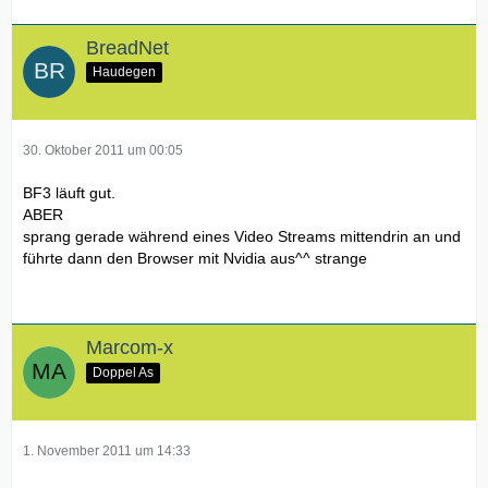
BreadNet
Haudegen
30. Oktober 2011 um 00:05
BF3 läuft gut.
ABER
sprang gerade während eines Video Streams mittendrin an und
führte dann den Browser mit Nvidia aus^^ strange
Marcom-x
Doppel As
1. November 2011 um 14:33